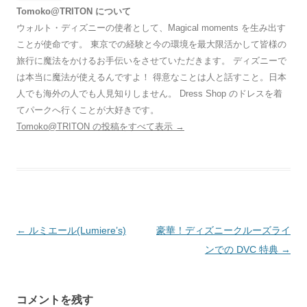
Tomoko@TRITON について
ウォルト・ディズニーの使者として、Magical moments を生み出す
ことが使命です。 東京での経験と今の環境を最大限活かして皆様の
旅行に魔法をかけるお手伝いをさせていただきます。 ディズニーで
は本当に魔法が使えるんですよ！ 得意なことは人と話すこと。日本
人でも海外の人でも人見知りしません。 Dress Shop のドレスを着
てパークへ行くことが大好きです。
Tomoko@TRITON の投稿をすべて表示
→
投
←
ルミエール(Lumiere’s)
豪華！ディズニークルーズライ
稿
ンでの DVC 特典
→
ナ
ビ
コメントを残す
ゲ