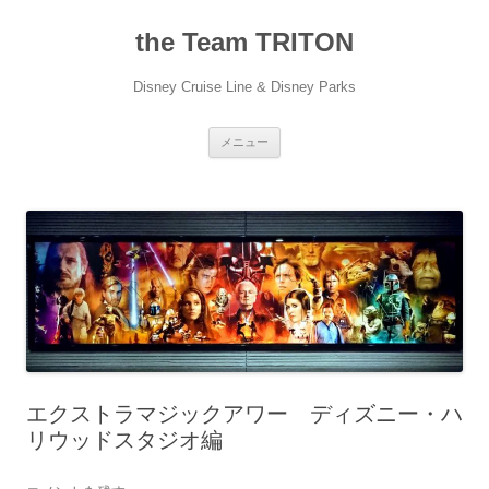
コ
ン
the Team TRITON
テ
ン
ツ
へ
Disney Cruise Line & Disney Parks
ス
キ
ッ
プ
メニュー
エクストラマジックアワー ディズニー・ハ
リウッドスタジオ編