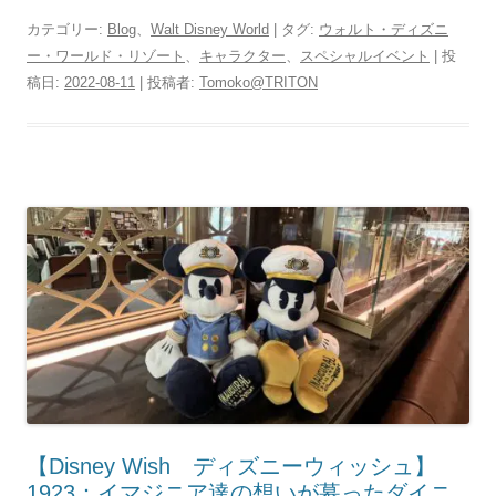
カテゴリー:
Blog
、
Walt Disney World
| タグ:
ウォルト・ディズニ
ー・ワールド・リゾート
、
キャラクター
、
スペシャルイベント
| 投
稿日:
2022-08-11
|
投稿者:
Tomoko@TRITON
【Disney Wish ディズニーウィッシュ】
1923：イマジニア達の想いが募ったダイニ