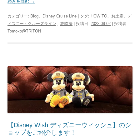
続きを読む
→
カテゴリー:
Blog
、
Disney Cruise Line
| タグ:
HOW TO
、
お土産
、
デ
ィズニー・クルーズライン
、
攻略法
| 投稿日:
2022-08-02
|
投稿者:
Tomoko@TRITON
【Disney Wish ディズニーウィッシュ】のシ
ョップをご紹介します！