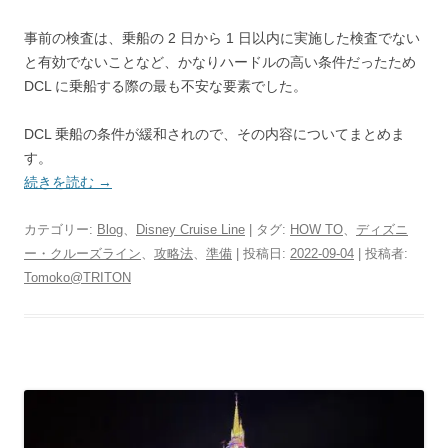
事前の検査は、乗船の 2 日から 1 日以内に実施した検査でない
と有効でないことなど、かなりハードルの高い条件だったため
DCL に乗船する際の最も不安な要素でした。
DCL 乗船の条件が緩和されので、その内容についてまとめま
す。
続きを読む
→
カテゴリー:
Blog
、
Disney Cruise Line
| タグ:
HOW TO
、
ディズニ
ー・クルーズライン
、
攻略法
、
準備
| 投稿日:
2022-09-04
|
投稿者:
Tomoko@TRITON