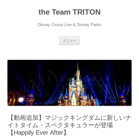
コ
ン
the Team TRITON
テ
ン
ツ
へ
Disney Cruise Line & Disney Parks
ス
キ
ッ
プ
メニュー
【動画追加】マジックキングダムに新しいナ
イトタイム・スペクタキュラーが登場
【Happily Ever After】