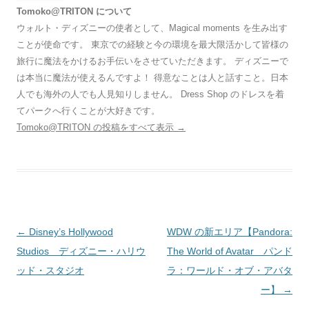
Tomoko@TRITON について
ウォルト・ディズニーの使者として、Magical moments を生み出す
ことが使命です。 東京での経験と今の環境を最大限活かして皆様の
旅行に魔法をかけるお手伝いをさせていただきます。 ディズニーで
は本当に魔法が使えるんですよ！ 得意なことは人と話すこと。日本
人でも海外の人でも人見知りしません。 Dress Shop のドレスを着
てパークへ行くことが大好きです。
Tomoko@TRITON の投稿をすべて表示
→
投
←
Disney’s Hollywood
WDW の新エリア【Pandora:
稿
Studios ディズニー・ハリウ
The World of Avatar パンド
ナ
ッド・スタジオ
ラ：ワールド・オブ・アバタ
ビ
ー】
→
ゲ