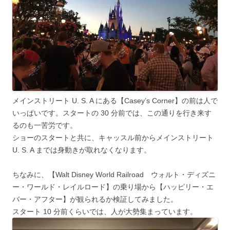
メインストリート U. S. A にある【Casey’s Corner】の前は人で
いっぱいです。スタートの 30 分前では、この通りを行き来す
るのも一苦労です。
ショーのスタートと共に、キャッスル前からメインストリート
U. S. A までは身動きが取れなくなります。
ちなみに、【Walt Disney World Railroad ウォルト・ディズニ
ー・ワールド・レイルロード】の乗り場から【ハッピリー・エ
バー・アフター】が観られるか検証してみました。
スタート 10 分前くらいでは、人が大勢集まっています。