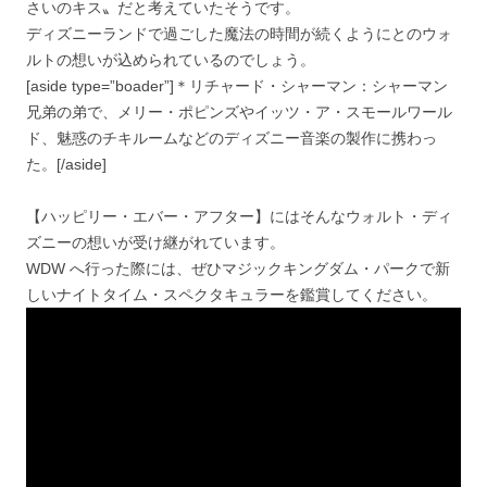
さいのキス〟だと考えていたそうです。
ディズニーランドで過ごした魔法の時間が続くようにとのウォ
ルトの想いが込められているのでしょう。
[aside type=”boader”]＊リチャード・シャーマン：シャーマン
兄弟の弟で、メリー・ポピンズやイッツ・ア・スモールワール
ド、魅惑のチキルームなどのディズニー音楽の製作に携わっ
た。[/aside]
【ハッピリー・エバー・アフター】にはそんなウォルト・ディ
ズニーの想いが受け継がれています。
WDW へ行った際には、ぜひマジックキングダム・パークで新
しいナイトタイム・スペクタキュラーを鑑賞してください。