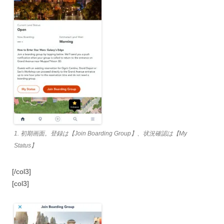
1. 初期画面。登録は【Join Boarding Group】、状況確認は【My
Status】
[/col3]
[col3]