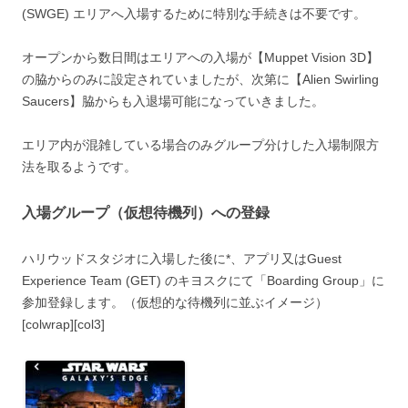
(SWGE) エリアへ入場するために
特別な手続きは不要
です。
オープンから数日間はエリアへの入場が【Muppet Vision 3D】
の脇からのみに設定されていましたが、次第に【Alien Swirling
Saucers】脇からも入退場可能になっていきました。
エリア内が混雑している場合のみグループ分けした入場制限方
法を取るようです。
入場グループ（仮想待機列）への登録
ハリウッドスタジオに入場した後に*、アプリ又はGuest
Experience Team (GET) のキヨスクにて「Boarding Group」に
参加登録します。（仮想的な待機列に並ぶイメージ）
[colwrap][col3]