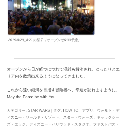
2019/8/29_4:21の様子（オープンは6:00予定）
オープンから日が経つにつれて混雑も解消され、ゆったりとエ
リア内を散策出来るようになってきました。
これから遠い銀河を目指す冒険者へ、幸運が訪れますように。
May the Force be with You.
カテゴリー:
STAR WARS
| タグ:
HOW TO
、
アプリ
、
ウォルト・デ
ィズニー・ワールド・リゾート
、
スター・ウォーズ：ギャラクシー
ズ・エッジ
、
ディズニー・ハリウッド・スタジオ
、
ファストパス・