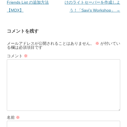
稿
Friends List の追加方法
けのライトセーバーを作成しよ
ナ
【MDX】
う！「Savi’s Workshop」
→
ビ
ゲ
コメントを残す
ー
シ
メールアドレスが公開されることはありません。
※
が付いてい
る欄は必須項目です
ョ
コメント
※
ン
名前
※