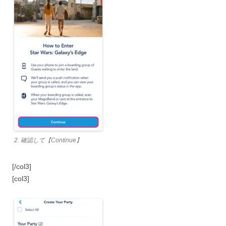
2. 確認して【Continue】
[/col3]
[col3]