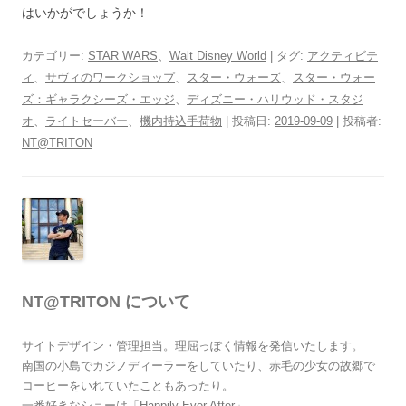
はいかがでしょうか！
カテゴリー:
STAR WARS
、
Walt Disney World
| タグ:
アクティビテ
ィ
、
サヴィのワークショップ
、
スター・ウォーズ
、
スター・ウォー
ズ：ギャラクシーズ・エッジ
、
ディズニー・ハリウッド・スタジ
オ
、
ライトセーバー
、
機内持込手荷物
| 投稿日:
2019-09-09
|
投稿者:
NT@TRITON
NT@TRITON について
サイトデザイン・管理担当。理屈っぽく情報を発信いたします。
南国の小島でカジノディーラーをしていたり、赤毛の少女の故郷で
コーヒーをいれていたこともあったり。
一番好きなショーは「Happily Ever After」