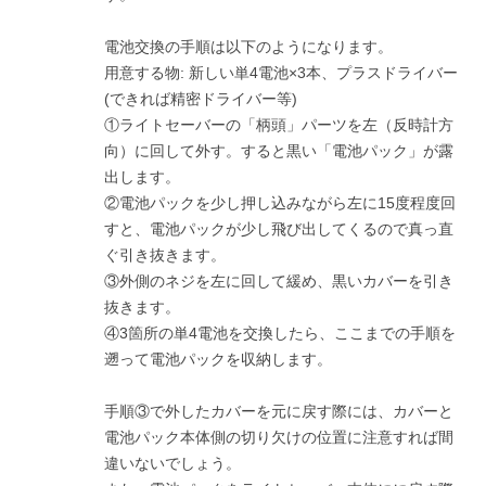
電池交換の手順は以下のようになります。
用意する物: 新しい単4電池×3本、プラスドライバー
(できれば精密ドライバー等)
①ライトセーバーの「柄頭」パーツを左（反時計方
向）に回して外す。すると黒い「電池パック」が露
出します。
②電池パックを
少し押し込みながら
左に15度程度回
すと、電池パックが少し飛び出してくるので真っ直
ぐ引き抜きます。
③外側のネジを左に回して緩め、黒いカバーを引き
抜きます。
④3箇所の単4電池を交換したら、ここまでの手順を
遡って電池パックを収納します。
手順③で外したカバーを元に戻す際には、カバーと
電池パック本体側の切り欠けの位置に注意すれば間
違いないでしょう。