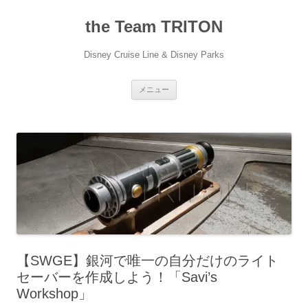
コ
ン
the Team TRITON
テ
ン
ツ
へ
Disney Cruise Line & Disney Parks
ス
キ
ッ
プ
メニュー
【SWGE】銀河で唯一の自分だけのライト
セーバーを作成しよう！「Savi’s
Workshop」