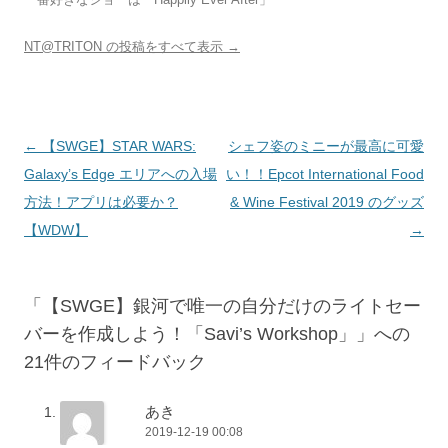
NT@TRITON の投稿をすべて表示
→
投
←
【SWGE】STAR WARS:
シェフ姿のミニーが最高に可愛
稿
Galaxy’s Edge エリアへの入場
い！！Epcot International Food
ナ
方法！アプリは必要か？
& Wine Festival 2019 のグッズ
ビ
【WDW】
→
ゲ
ー
シ
「
【SWGE】銀河で唯一の自分だけのライトセー
ョ
バーを作成しよう！「Savi’s Workshop」
」への
ン
21件のフィードバック
あき
2019-12-19 00:08