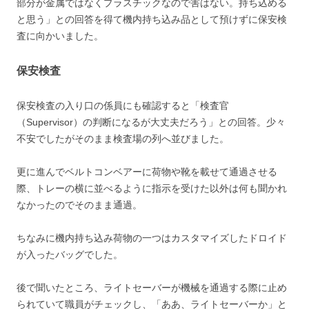
部分が金属ではなくプラスチックなので害はない。持ち込める
と思う」との回答を得て機内持ち込み品として預けずに保安検
査に向かいました。
保安検査
保安検査の入り口の係員にも確認すると「検査官
（Supervisor）の判断になるが大丈夫だろう」との回答。少々
不安でしたがそのまま検査場の列へ並びました。
更に進んでベルトコンベアーに荷物や靴を載せて通過させる
際、トレーの横に並べるように指示を受けた以外は何も聞かれ
なかったのでそのまま通過。
ちなみに機内持ち込み荷物の一つはカスタマイズしたドロイド
が入ったバッグでした。
後で聞いたところ、ライトセーバーが機械を通過する際に止め
られていて職員がチェックし、「ああ、ライトセーバーか」と