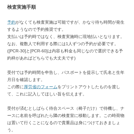
検査実施手順
予約
がなくても検査実施は可能ですが、かなり待ち時間が発生
するようなので
予約推奨
です。
支払いは予約時ではなく、検査実施時に現地払いとなります。
なお、複数人で利用する際には1人ずつの予約が必要です。
([PCR-30]と[PCR-60]は内容も料金も同じなので選択できる予
約枠があればどちらでも大丈夫です)
受付では予約時間を申告し、パスポートを提示して氏名と生年
月日を確認します。
この際に
厚労省のフォーム
をプリントアウトしたものを渡し
て、これに記入してほしい旨を伝えます。
受付が済むとしばらく待合スペース（椅子だけ）で待機し、ナ
ースに名前を呼ばれたら隣の検査室に移動します。この時荷物
は置いて行くことになるので貴重品は身につけておきましょ
う。