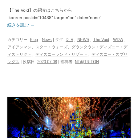
【The Void】の紹介はこちらから
[kanren postid=”10438″ target=”on” date=”none”]
続きを読む
→
カテゴリー:
Blog
、
News
| タグ:
DLR
、
NEWS
、
The Void
、
WDW
、
アイアンマン
、
スター・ウォーズ
、
ダウンタウン・ディズニー・デ
ィストリクト
、
ディズニーランド・リゾート
、
ディズニー・スプリ
ングス
| 投稿日:
2020-07-08
|
投稿者:
NT@TRITON