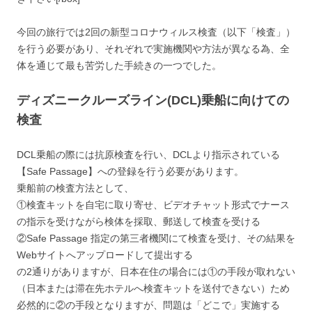
今回の旅行では2回の新型コロナウィルス検査（以下「検査」）
を行う必要があり、それぞれで実施機関や方法が異なる為、全
体を通じて最も苦労した手続きの一つでした。
ディズニークルーズライン(DCL)乗船に向けての
検査
DCL乗船の際には
抗原検査
を行い、DCLより指示されている
【Safe Passage】への登録を行う必要があります。
乗船前の検査方法として、
①検査キットを自宅に取り寄せ、ビデオチャット形式でナース
の指示を受けながら検体を採取、郵送して検査を受ける
②Safe Passage 指定の第三者機関にて検査を受け、その結果を
Webサイトへアップロードして提出する
の2通りがありますが、日本在住の場合には①の手段が取れない
（日本または滞在先ホテルへ検査キットを送付できない）ため
必然的に②の手段となりますが、問題は「どこで」実施する