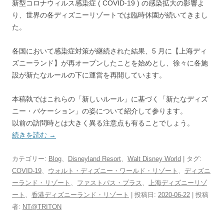
新型コロナウィルス感染症 ( COVID-19 ) の感染拡大の影響よ
り、世界の各ディズニーリゾートでは臨時休園が続いてきまし
た。
各国において感染症対策が継続された結果、5 月に【上海ディ
ズニーランド】が再オープンしたことを始めとし、徐々に各施
設が新たなルールの下に運営を再開しています。
本稿執ではこれらの「新しいルール」に基づく「新たなディズ
ニー・バケーション」の姿について紹介して参ります。
以前の訪問時とは大きく異る注意点も有ることでしょう。
続きを読む
→
カテゴリー:
Blog
、
Disneyland Resort
、
Walt Disney World
| タグ:
COVID-19
、
ウォルト・ディズニー・ワールド・リゾート
、
ディズニ
ーランド・リゾート
、
ファストパス・プラス
、
上海ディズニーリゾ
ート
、
香港ディズニーランド・リゾート
| 投稿日:
2020-06-22
|
投稿
者:
NT@TRITON