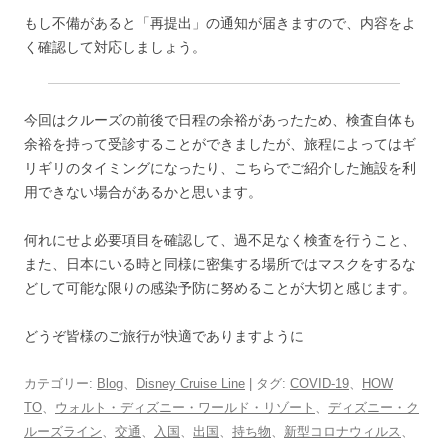
もし不備があると「再提出」の通知が届きますので、内容をよ
く確認して対応しましょう。
今回はクルーズの前後で日程の余裕があったため、検査自体も
余裕を持って受診することができましたが、旅程によってはギ
リギリのタイミングになったり、こちらでご紹介した施設を利
用できない場合があるかと思います。
何れにせよ必要項目を確認して、過不足なく検査を行うこと、
また、日本にいる時と同様に密集する場所ではマスクをするな
どして可能な限りの感染予防に努めることが大切と感じます。
どうぞ皆様のご旅行が快適でありますように
カテゴリー:
Blog
、
Disney Cruise Line
| タグ:
COVID-19
、
HOW
TO
、
ウォルト・ディズニー・ワールド・リゾート
、
ディズニー・ク
ルーズライン
、
交通
、
入国
、
出国
、
持ち物
、
新型コロナウィルス
、