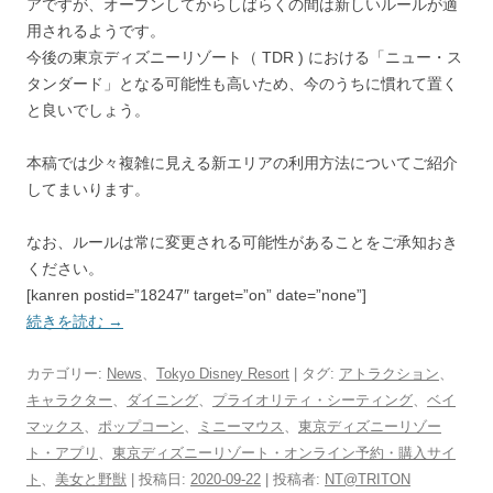
アですが、オープンしてからしばらくの間は新しいルールが適
用されるようです。
今後の東京ディズニーリゾート（ TDR ) における「ニュー・ス
タンダード」となる可能性も高いため、今のうちに慣れて置く
と良いでしょう。
本稿では少々複雑に見える新エリアの利用方法についてご紹介
してまいります。
なお、ルールは常に変更される可能性があることをご承知おき
ください。
[kanren postid=”18247″ target=”on” date=”none”]
続きを読む
→
カテゴリー:
News
、
Tokyo Disney Resort
| タグ:
アトラクション
、
キャラクター
、
ダイニング
、
プライオリティ・シーティング
、
ベイ
マックス
、
ポップコーン
、
ミニーマウス
、
東京ディズニーリゾー
ト・アプリ
、
東京ディズニーリゾート・オンライン予約・購入サイ
ト
、
美女と野獣
| 投稿日:
2020-09-22
|
投稿者:
NT@TRITON