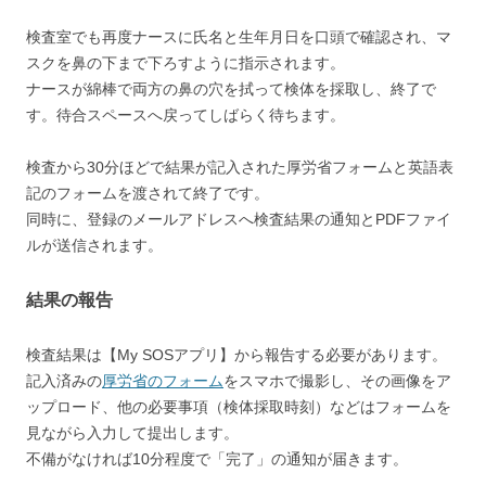
検査室でも再度ナースに氏名と生年月日を口頭で確認され、マ
スクを鼻の下まで下ろすように指示されます。
ナースが綿棒で両方の鼻の穴を拭って検体を採取し、終了で
す。待合スペースへ戻ってしばらく待ちます。
検査から30分ほどで結果が記入された厚労省フォームと英語表
記のフォームを渡されて終了です。
同時に、登録のメールアドレスへ検査結果の通知とPDFファイ
ルが送信されます。
結果の報告
検査結果は【My SOSアプリ】から報告する必要があります。
記入済みの
厚労省のフォーム
をスマホで撮影し、その画像をア
ップロード、他の必要事項（検体採取時刻）などはフォームを
見ながら入力して提出します。
不備がなければ10分程度で「完了」の通知が届きます。