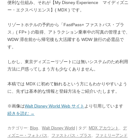
便利な仕組み、それが【My Disney Experience マイディズニ
ー・エクスペリエンス】( MDX ) です。
リゾートホテルの予約から「FastPass+ ファストパス・プラ
ス」( FP+ ) の取得、アトラクション乗車中の写真の管理まで、
WDW 滞在前から帰宅後も大活躍する WDW 旅行の必需品
で
す。
しかし、東京ディズニーリゾートには無いシステムのため利用
方法に戸惑ってしまう方も少なくありません。
本稿では MDX に初めて触れるという方にもわかりやすいよう
に、先ずは基本的な情報と登録方法をご紹介いたします。
※画像は
Walt Disney World Web サイト
より引用しています
続きを読む
→
カテゴリー:
Blog
、
Walt Disney World
| タグ:
MDX アカウント
、
デ
ィズニー・フォトパス
、
ファストパス・プラス
、
ファミリーアンド