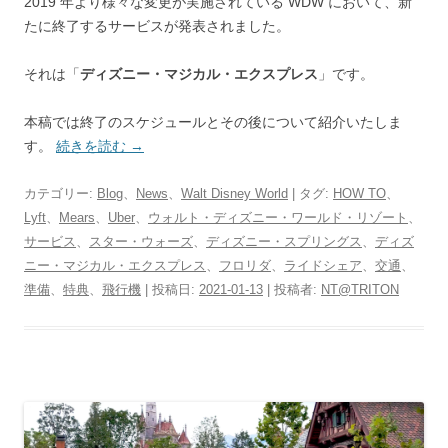
2019 年より様々な変更が実施されている WDW において、新
たに終了するサービスが発表されました。
それは「
ディズニー・マジカル・エクスプレス
」です。
本稿では終了のスケジュールとその後について紹介いたしま
す。
続きを読む
→
カテゴリー:
Blog
、
News
、
Walt Disney World
| タグ:
HOW TO
、
Lyft
、
Mears
、
Uber
、
ウォルト・ディズニー・ワールド・リゾート
、
サービス
、
スター・ウォーズ
、
ディズニー・スプリングス
、
ディズ
ニー・マジカル・エクスプレス
、
フロリダ
、
ライドシェア
、
交通
、
準備
、
特典
、
飛行機
| 投稿日:
2021-01-13
|
投稿者:
NT@TRITON