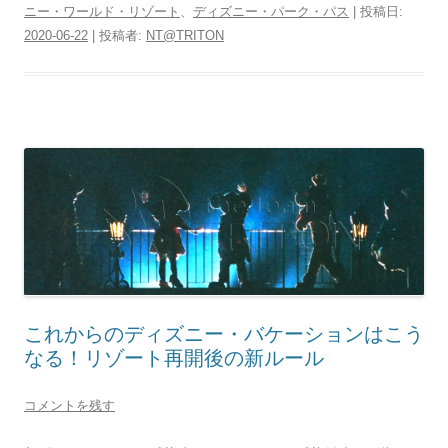
ニー・ワールド・リゾート
、
ディズニー・パーク・パス
| 投稿日:
2020-06-22
|
投稿者:
NT@TRITON
これからのディズニー・バケーションはこう
なる！リゾート再開後の新ルール
コメントを残す