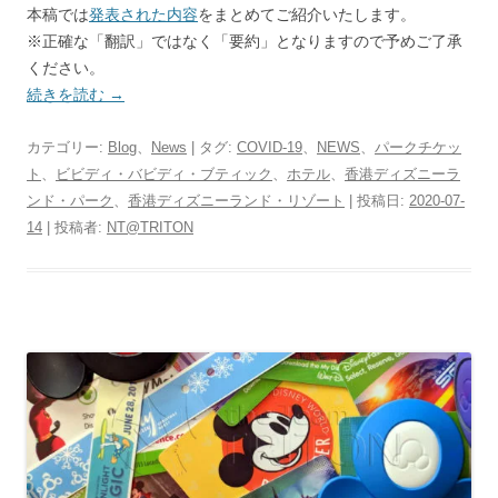
本稿では
発表された内容
をまとめてご紹介いたします。
※正確な「翻訳」ではなく「要約」となりますので予めご了承
ください。
続きを読む
→
カテゴリー:
Blog
、
News
| タグ:
COVID-19
、
NEWS
、
パークチケッ
ト
、
ビビディ・バビディ・ブティック
、
ホテル
、
香港ディズニーラ
ンド・パーク
、
香港ディズニーランド・リゾート
| 投稿日:
2020-07-
14
|
投稿者:
NT@TRITON