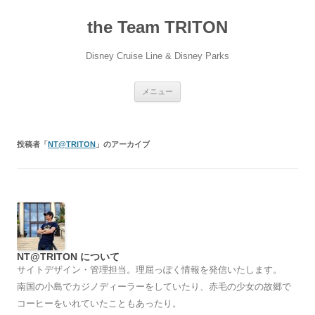
コ
ン
the Team TRITON
テ
ン
ツ
へ
Disney Cruise Line & Disney Parks
ス
キ
ッ
プ
メニュー
投稿者「
NT@TRITON
」のアーカイブ
NT@TRITON について
サイトデザイン・管理担当。理屈っぽく情報を発信いたします。
南国の小島でカジノディーラーをしていたり、赤毛の少女の故郷で
コーヒーをいれていたこともあったり。