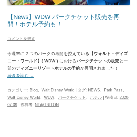
【News】WDW パークチケット販売を再
開！ホテル予約も！
コメントを残す
今週末に 2 つのパークの再開を控えている
【ウォルト・ディズ
ニー・ワールド】( WDW )
における
パークチケットの販売
と一
部の
ディズニーリゾートホテルの予約
が再開されました！
続きを読む
→
カテゴリー:
Blog
、
Walt Disney World
| タグ:
NEWS
、
Park Pass
、
Walt Disney World
、
WDW
、
パークチケット
、
ホテル
| 投稿日:
2020-
07-09
|
投稿者:
NT@TRITON