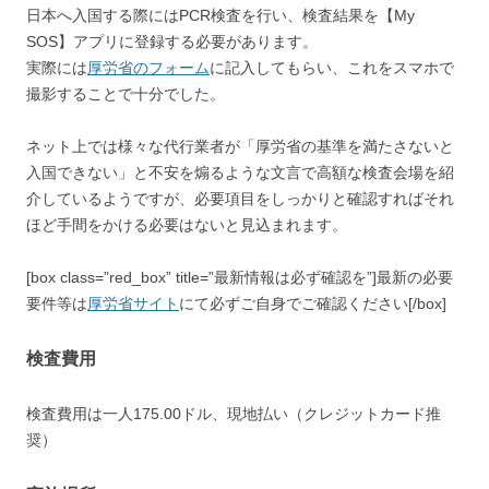
日本へ入国する際には
PCR検査
を行い、検査結果を【My
SOS】アプリに登録する必要があります。
実際には
厚労省のフォーム
に記入してもらい、これをスマホで
撮影することで十分でした。
ネット上では様々な代行業者が「厚労省の基準を満たさないと
入国できない」と不安を煽るような文言で高額な検査会場を紹
介しているようですが、必要項目をしっかりと確認すればそれ
ほど手間をかける必要はないと見込まれます。
[box class=”red_box” title=”最新情報は必ず確認を”]最新の必要
要件等は
厚労省サイト
にて必ずご自身でご確認ください[/box]
検査費用
検査費用は一人175.00ドル、現地払い（クレジットカード推
奨）