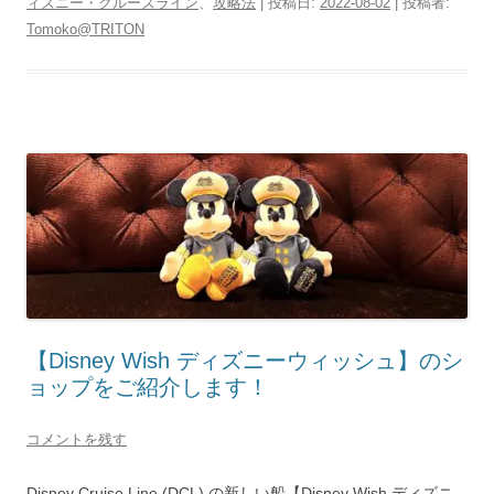
ィズニー・クルーズライン
、
攻略法
| 投稿日:
2022-08-02
|
投稿者:
Tomoko@TRITON
【Disney Wish ディズニーウィッシュ】のシ
ョップをご紹介します！
コメントを残す
Disney Cruise Line (DCL) の新しい船【Disney Wish ディズニ