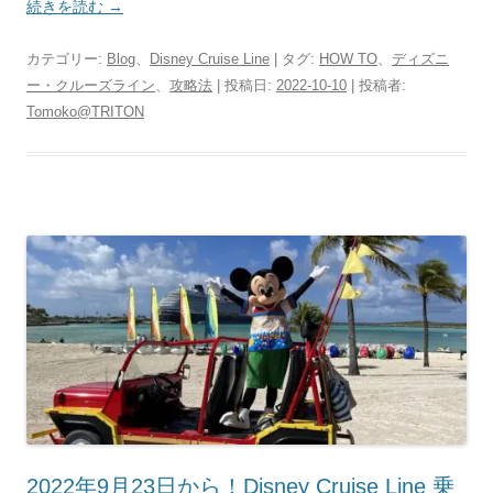
続きを読む
→
カテゴリー:
Blog
、
Disney Cruise Line
| タグ:
HOW TO
、
ディズニ
ー・クルーズライン
、
攻略法
| 投稿日:
2022-10-10
|
投稿者:
Tomoko@TRITON
2022年9月23日から！Disney Cruise Line 乗