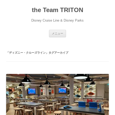
コ
ン
the Team TRITON
テ
ン
ツ
へ
Disney Cruise Line & Disney Parks
ス
キ
ッ
プ
メニュー
「
ディズニー・クルーズライン
」タグアーカイブ