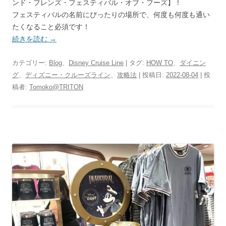
ンド・フレンズ・フェスティバル・オブ・フーズ】！
フェスティバルの名前にぴったりの場所で、何度も何度も通い
たくなること必須です！
続きを読む
→
カテゴリー:
Blog
、
Disney Cruise Line
| タグ:
HOW TO
、
ダイニン
グ
、
ディズニー・クルーズライン
、
攻略法
| 投稿日:
2022-08-04
|
投
稿者:
Tomoko@TRITON