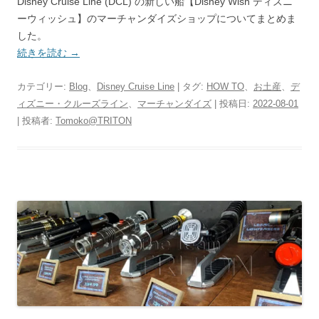
Disney Cruise Line (DCL) の新しい船【Disney Wish ディズニ
ーウィッシュ】のマーチャンダイズショップについてまとめま
した。
続きを読む
→
カテゴリー:
Blog
、
Disney Cruise Line
| タグ:
HOW TO
、
お土産
、
デ
ィズニー・クルーズライン
、
マーチャンダイズ
| 投稿日:
2022-08-01
|
投稿者:
Tomoko@TRITON