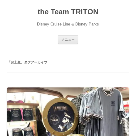
コ
ン
the Team TRITON
テ
ン
ツ
へ
Disney Cruise Line & Disney Parks
ス
キ
ッ
プ
メニュー
「
お土産
」タグアーカイブ