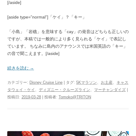
[/aside]
[aside type=”normal”]
「ケイ」？「キー」
「小島」「岩礁」を意味する「cay」の発音はどちらも正しいの
ですが、本稿では一般的により多く見られる「ケイ」で表記し
ています。 ちなみに島内のアナウンスでは米国英語の「キー」
の音で聞こえます。[/aside]
続きを読む
→
カテゴリー:
Disney Cruise Line
| タグ:
5Kマラソン
、
お土産
、
キャス
タウェイ・ケイ
、
ディズニー・クルーズライン
、
マーチャンダイズ
|
投稿日:
2019-03-28
|
投稿者:
Tomoko@TRITON