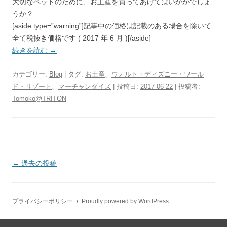
大切なペットのために、お土産を買ってあげてはいかがでしょ
うか？
[aside type=”warning”]記事中の価格は記載のある場合を除いて
全て税抜き価格です ( 2017 年 6 月 )[/aside]
続きを読む
→
カテゴリー:
Blog
| タグ:
お土産
、
ウォルト・ディズニー・ワール
ド・リゾート
、
マーチャンダイズ
| 投稿日:
2017-06-22
|
投稿者:
Tomoko@TRITON
投
←
過去の投稿
稿
ナ
プライバシーポリシー
Proudly powered by WordPress
ビ
ゲ