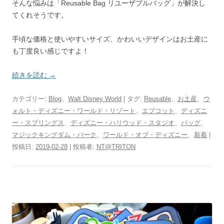
そんな悩みは「Reusable Bag リユーザブルバッグ」が解決し
てくれそうです。
手頃な価格と使いやすいサイズ、かわいいデザインはお土産に
も丁度良い感じですよ！
続きを読む
→
カテゴリー:
Blog
、
Walt Disney World
| タグ:
Reusable
、
お土産
、
ウ
ォルト・ディズニー・ワールド・リゾート
、
エプコット
、
ディズニ
ー・スプリングス
、
ディズニー・ハリウッド・スタジオ
、
バッグ
、
マジックキングダム・パーク
、
ワールド・オブ・ディズニー
、
新着
|
投稿日:
2019-02-28
|
投稿者:
NT@TRITON