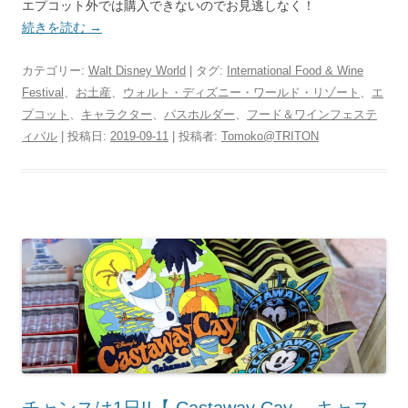
エプコット外では購入できないのでお見逃しなく！
続きを読む
→
カテゴリー:
Walt Disney World
| タグ:
International Food & Wine
Festival
、
お土産
、
ウォルト・ディズニー・ワールド・リゾート
、
エ
プコット
、
キャラクター
、
パスホルダー
、
フード＆ワインフェステ
ィバル
| 投稿日:
2019-09-11
|
投稿者:
Tomoko@TRITON