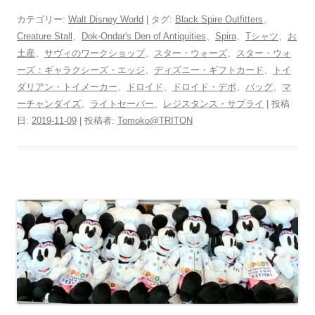
カテゴリー:
Walt Disney World
| タグ:
Black Spire Outfitters
、
Creature Stall
、
Dok-Ondar's Den of Antiquities
、
Spira
、
Tシャツ
、
お
土産
、
サヴィのワークショップ
、
スター・ウォーズ
、
スター・ウォ
ーズ：ギャラクシーズ・エッジ
、
ディズニー・ギフトカード
、
トイ
ダリアン・トイメーカー
、
ドロイド
、
ドロイド・デポ
、
バッグ
、
マ
ーチャンダイズ
、
ライトセーバー
、
レジスタンス・サプライ
| 投稿
日:
2019-11-09
|
投稿者:
Tomoko@TRITON