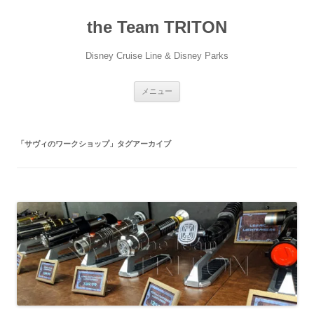
コ
ン
the Team TRITON
テ
ン
ツ
へ
Disney Cruise Line & Disney Parks
ス
キ
ッ
プ
メニュー
「
サヴィのワークショップ
」タグアーカイブ