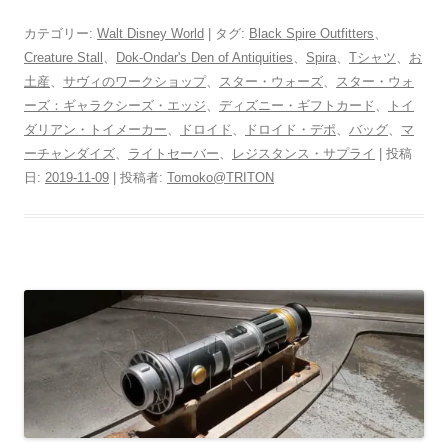
カテゴリー:
Walt Disney World
| タグ:
Black Spire Outfitters
、
Creature Stall
、
Dok-Ondar's Den of Antiquities
、
Spira
、
Tシャツ
、
お
土産
、
サヴィのワークショップ
、
スター・ウォーズ
、
スター・ウォ
ーズ：ギャラクシーズ・エッジ
、
ディズニー・ギフトカード
、
トイ
ダリアン・トイメーカー
、
ドロイド
、
ドロイド・デポ
、
バッグ
、
マ
ーチャンダイズ
、
ライトセーバー
、
レジスタンス・サプライ
| 投稿
日:
2019-11-09
|
投稿者:
Tomoko@TRITON