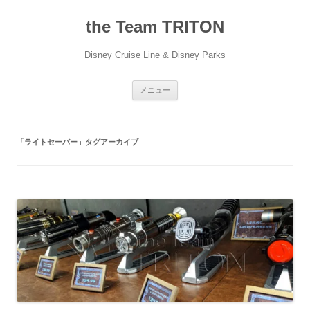
コ
ン
the Team TRITON
テ
ン
ツ
へ
Disney Cruise Line & Disney Parks
ス
キ
ッ
プ
メニュー
「
ライトセーバー
」タグアーカイブ