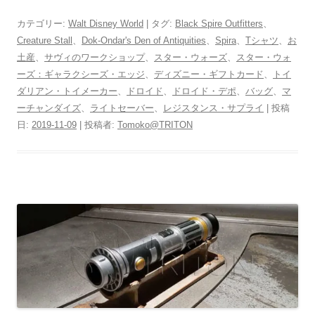
カテゴリー:
Walt Disney World
| タグ:
Black Spire Outfitters
、
Creature Stall
、
Dok-Ondar's Den of Antiquities
、
Spira
、
Tシャツ
、
お
土産
、
サヴィのワークショップ
、
スター・ウォーズ
、
スター・ウォ
ーズ：ギャラクシーズ・エッジ
、
ディズニー・ギフトカード
、
トイ
ダリアン・トイメーカー
、
ドロイド
、
ドロイド・デポ
、
バッグ
、
マ
ーチャンダイズ
、
ライトセーバー
、
レジスタンス・サプライ
| 投稿
日:
2019-11-09
|
投稿者:
Tomoko@TRITON