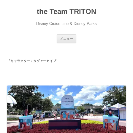
コ
ン
the Team TRITON
テ
ン
ツ
へ
Disney Cruise Line & Disney Parks
ス
キ
ッ
プ
メニュー
「
キャラクター
」タグアーカイブ