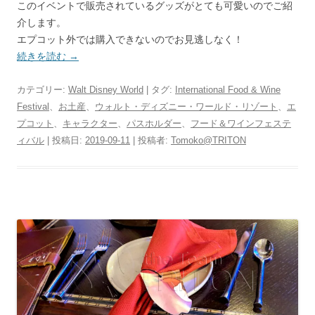
このイベントで販売されているグッズがとても可愛いのでご紹
介します。
エプコット外では購入できないのでお見逃しなく！
続きを読む
→
カテゴリー:
Walt Disney World
| タグ:
International Food & Wine
Festival
、
お土産
、
ウォルト・ディズニー・ワールド・リゾート
、
エ
プコット
、
キャラクター
、
パスホルダー
、
フード＆ワインフェステ
ィバル
| 投稿日:
2019-09-11
|
投稿者:
Tomoko@TRITON