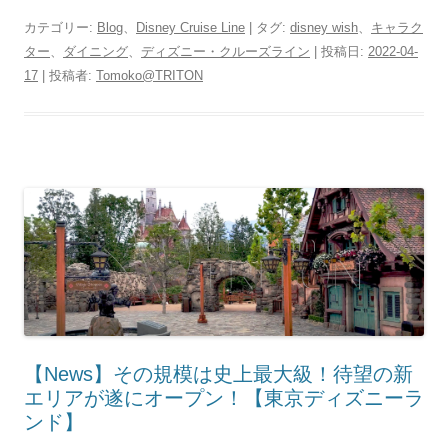
カテゴリー:
Blog
、
Disney Cruise Line
| タグ:
disney wish
、
キャラク
ター
、
ダイニング
、
ディズニー・クルーズライン
| 投稿日:
2022-04-
17
|
投稿者:
Tomoko@TRITON
【News】その規模は史上最大級！待望の新
エリアが遂にオープン！【東京ディズニーラ
ンド】