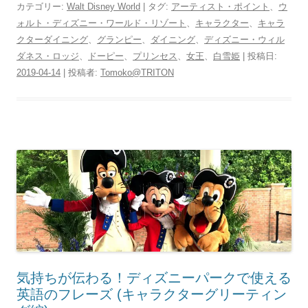
カテゴリー:
Walt Disney World
| タグ:
アーティスト・ポイント
、
ウ
ォルト・ディズニー・ワールド・リゾート
、
キャラクター
、
キャラ
クターダイニング
、
グランピー
、
ダイニング
、
ディズニー・ウィル
ダネス・ロッジ
、
ドーピー
、
プリンセス
、
女王
、
白雪姫
| 投稿日:
2019-04-14
|
投稿者:
Tomoko@TRITON
気持ちが伝わる！ディズニーパークで使える
英語のフレーズ (キャラクターグリーティン