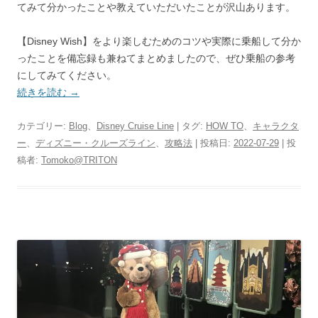
てみて分かったことや教えていただいたことが沢山あります。
【Disney Wish】をより楽しむためのコツや実際に乗船して分か
ったことを備忘録も兼ねてまとめましたので、ぜひ乗船の参考
にしてみてください。
続きを読む
→
カテゴリー:
Blog
、
Disney Cruise Line
| タグ:
HOW TO
、
キャラクタ
ー
、
ディズニー・クルーズライン
、
攻略法
| 投稿日:
2022-07-29
|
投
稿者:
Tomoko@TRITON