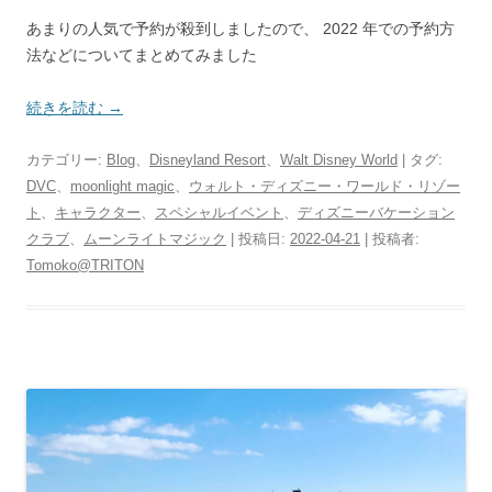
あまりの人気で予約が殺到しましたので、 2022 年での予約方
法などについてまとめてみました
続きを読む
→
カテゴリー:
Blog
、
Disneyland Resort
、
Walt Disney World
| タグ:
DVC
、
moonlight magic
、
ウォルト・ディズニー・ワールド・リゾー
ト
、
キャラクター
、
スペシャルイベント
、
ディズニーバケーション
クラブ
、
ムーンライトマジック
| 投稿日:
2022-04-21
|
投稿者:
Tomoko@TRITON