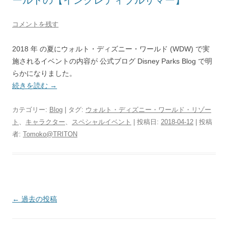
コメントを残す
2018 年 の夏にウォルト・ディズニー・ワールド (WDW) で実
施されるイベントの内容が 公式ブログ Disney Parks Blog で明
らかになりました。
続きを読む
→
カテゴリー:
Blog
| タグ:
ウォルト・ディズニー・ワールド・リゾー
ト
、
キャラクター
、
スペシャルイベント
| 投稿日:
2018-04-12
|
投稿
者:
Tomoko@TRITON
投
←
過去の投稿
稿
ナ