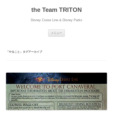
コ
ン
the Team TRITON
テ
ン
ツ
へ
Disney Cruise Line & Disney Parks
ス
キ
ッ
プ
メニュー
「
やること
」タグアーカイブ