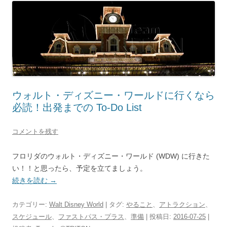
ウォルト・ディズニー・ワールドに行くなら
必読！出発までの To-Do List
コメントを残す
フロリダのウォルト・ディズニー・ワールド (WDW) に行きた
い！！と思ったら、予定を立てましょう。
続きを読む
→
カテゴリー:
Walt Disney World
| タグ:
やること
、
アトラクション
、
スケジュール
、
ファストパス・プラス
、
準備
| 投稿日:
2016-07-25
|