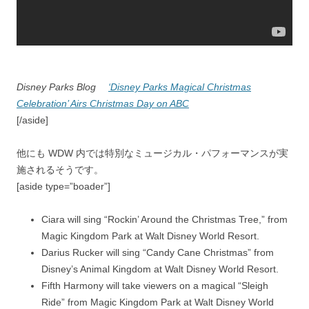
Disney Parks Blog
‘Disney Parks Magical Christmas
Celebration’ Airs Christmas Day on ABC
[/aside]
他にも WDW 内では特別なミュージカル・パフォーマンスが実
施されるそうです。
[aside type=”boader”]
Ciara
will sing “Rockin’ Around the Christmas Tree,” from
Magic Kingdom Park at Walt Disney World Resort.
Darius Rucker
will sing “Candy Cane Christmas” from
Disney’s Animal Kingdom at Walt Disney World Resort.
Fifth Harmony
will take viewers on a magical “Sleigh
Ride” from Magic Kingdom Park at Walt Disney World