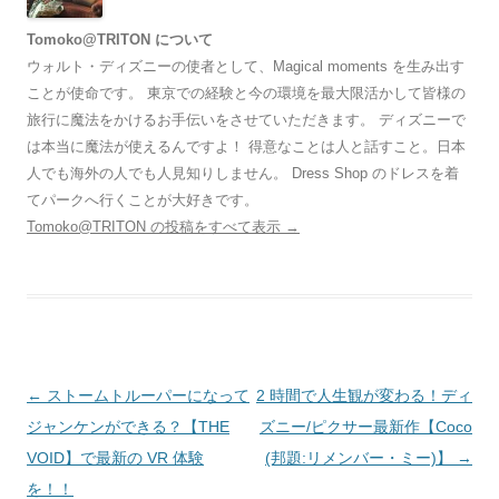
Tomoko@TRITON について
ウォルト・ディズニーの使者として、Magical moments を生み出す
ことが使命です。 東京での経験と今の環境を最大限活かして皆様の
旅行に魔法をかけるお手伝いをさせていただきます。 ディズニーで
は本当に魔法が使えるんですよ！ 得意なことは人と話すこと。日本
人でも海外の人でも人見知りしません。 Dress Shop のドレスを着
てパークへ行くことが大好きです。
Tomoko@TRITON の投稿をすべて表示
→
投
←
ストームトルーパーになって
2 時間で人生観が変わる！ディ
稿
ジャンケンができる？【THE
ズニー/ピクサー最新作【Coco
ナ
VOID】で最新の VR 体験
(邦題:リメンバー・ミー)】
→
ビ
を！！