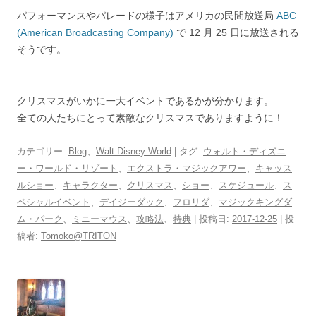
パフォーマンスやパレードの様子はアメリカの民間放送局
ABC
(American Broadcasting Company)
で 12 月 25 日に放送される
そうです。
クリスマスがいかに一大イベントであるかが分かります。
全ての人たちにとって素敵なクリスマスでありますように！
カテゴリー:
Blog
、
Walt Disney World
| タグ:
ウォルト・ディズニ
ー・ワールド・リゾート
、
エクストラ・マジックアワー
、
キャッス
ルショー
、
キャラクター
、
クリスマス
、
ショー
、
スケジュール
、
ス
ペシャルイベント
、
デイジーダック
、
フロリダ
、
マジックキングダ
ム・パーク
、
ミニーマウス
、
攻略法
、
特典
| 投稿日:
2017-12-25
|
投
稿者:
Tomoko@TRITON