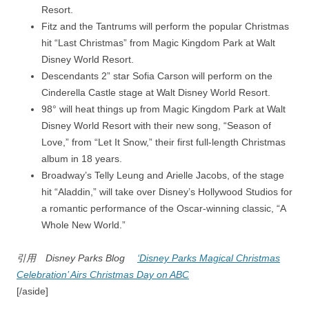
Resort.
Fitz and the Tantrums
will perform the popular Christmas
hit “Last Christmas” from Magic Kingdom Park at Walt
Disney World Resort.
Descendants 2” star
Sofia Carson
will perform on the
Cinderella Castle stage at Walt Disney World Resort.
98°
will heat things up from Magic Kingdom Park at Walt
Disney World Resort with their new song, “Season of
Love,” from “Let It Snow,” their first full-length Christmas
album in 18 years.
Broadway’s Telly Leung
and
Arielle Jacobs
, of the stage
hit “Aladdin,” will take over Disney’s Hollywood Studios for
a romantic performance of the Oscar-winning classic, “A
Whole New World.”
引用 Disney Parks Blog
‘Disney Parks Magical Christmas
Celebration’ Airs Christmas Day on ABC
[/aside]