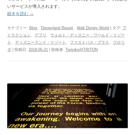
いサービスが導入されます。
続きを読む
→
カテゴリー:
Blog
、
Disneyland Resort
、
Walt Disney World
| タグ:
ア
トラクション
、
アプリ
、
ウォルト・ディズニー・ワールド・リゾー
ト
、
ディズニーランド・リゾート
、
ファストパス・プラス
、
フロリ
ダ
| 投稿日:
2018-05-21
|
投稿者:
Tomoko@TRITON