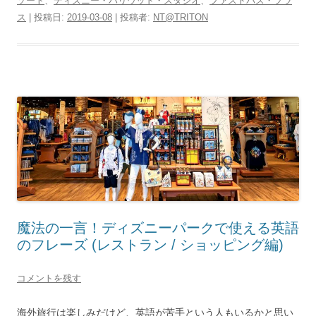
ゾート
、
ディズニー・ハリウッド・スタジオ
、
ファストパス・プラ
ス
| 投稿日:
2019-03-08
|
投稿者:
NT@TRITON
魔法の一言！ディズニーパークで使える英語
のフレーズ (レストラン / ショッピング編)
コメントを残す
海外旅行は楽しみだけど、英語が苦手という人もいるかと思い