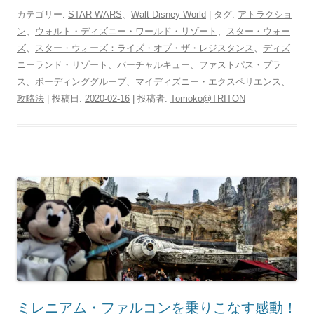
カテゴリー:
STAR WARS
、
Walt Disney World
| タグ:
アトラクショ
ン
、
ウォルト・ディズニー・ワールド・リゾート
、
スター・ウォー
ズ
、
スター・ウォーズ：ライズ・オブ・ザ・レジスタンス
、
ディズ
ニーランド・リゾート
、
バーチャルキュー
、
ファストパス・プラ
ス
、
ボーディンググループ
、
マイディズニー・エクスペリエンス
、
攻略法
| 投稿日:
2020-02-16
|
投稿者:
Tomoko@TRITON
ミレニアム・ファルコンを乗りこなす感動！