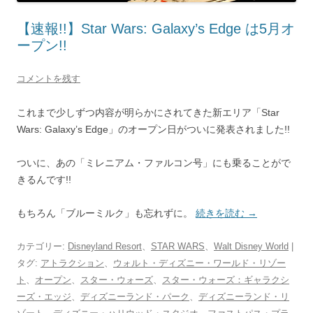
【速報!!】Star Wars: Galaxy’s Edge は5月オ
ープン!!
コメントを残す
これまで少しずつ内容が明らかにされてきた新エリア「Star
Wars: Galaxy’s Edge」のオープン日がついに発表されました!!
ついに、あの「ミレニアム・ファルコン号」にも乗ることがで
きるんです!!
もちろん「ブルーミルク」も忘れずに。
続きを読む
→
カテゴリー:
Disneyland Resort
、
STAR WARS
、
Walt Disney World
|
タグ:
アトラクション
、
ウォルト・ディズニー・ワールド・リゾー
ト
、
オープン
、
スター・ウォーズ
、
スター・ウォーズ：ギャラクシ
ーズ・エッジ
、
ディズニーランド・パーク
、
ディズニーランド・リ