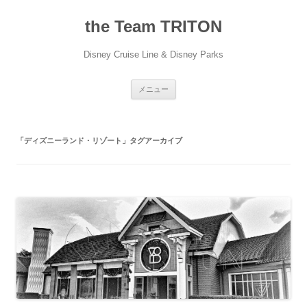
コ
ン
the Team TRITON
テ
ン
ツ
へ
Disney Cruise Line & Disney Parks
ス
キ
ッ
プ
メニュー
「
ディズニーランド・リゾート
」タグアーカイブ