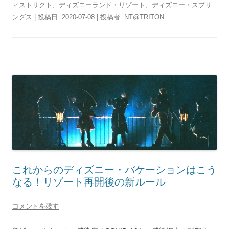
ィストリクト
、
ディズニーランド・リゾート
、
ディズニー・スプリ
ングス
| 投稿日:
2020-07-08
|
投稿者:
NT@TRITON
これからのディズニー・バケーションはこう
なる！リゾート再開後の新ルール
コメントを残す