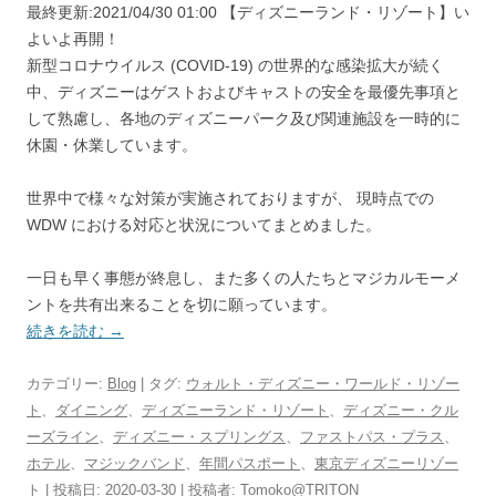
最終更新:2021/04/30 01:00
【ディズニーランド・リゾート】い
よいよ再開！
新型コロナウイルス (COVID-19) の世界的な感染拡大が続く
中、ディズニーはゲストおよびキャストの安全を最優先事項と
して熟慮し、各地のディズニーパーク及び関連施設を一時的に
休園・休業しています。
世界中で様々な対策が実施されておりますが、 現時点での
WDW における対応と状況についてまとめました。
一日も早く事態が終息し、また多くの人たちとマジカルモーメ
ントを共有出来ることを切に願っています。
続きを読む
→
カテゴリー:
Blog
| タグ:
ウォルト・ディズニー・ワールド・リゾー
ト
、
ダイニング
、
ディズニーランド・リゾート
、
ディズニー・クル
ーズライン
、
ディズニー・スプリングス
、
ファストパス・プラス
、
ホテル
、
マジックバンド
、
年間パスポート
、
東京ディズニーリゾー
ト
| 投稿日:
2020-03-30
|
投稿者:
Tomoko@TRITON