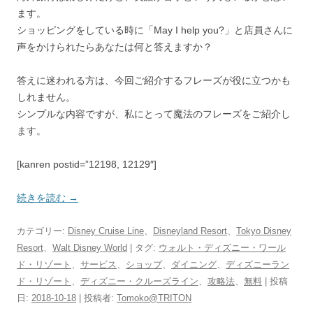
ます。
ショッピングをしている時に「May I help you?」と店員さんに
声をかけられたらあなたは何と答えますか？
答えに迷われる方は、今回ご紹介するフレーズが役に立つかも
しれません。
シンプルな内容ですが、私にとって魔法のフレーズをご紹介し
ます。
[kanren postid=”12198, 12129″]
続きを読む
→
カテゴリー:
Disney Cruise Line
、
Disneyland Resort
、
Tokyo Disney
Resort
、
Walt Disney World
| タグ:
ウォルト・ディズニー・ワール
ド・リゾート
、
サービス
、
ショップ
、
ダイニング
、
ディズニーラン
ド・リゾート
、
ディズニー・クルーズライン
、
攻略法
、
無料
| 投稿
日:
2018-10-18
|
投稿者:
Tomoko@TRITON