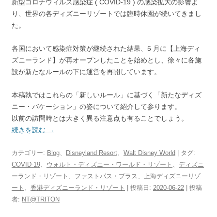
新型コロナウィルス感染症 ( COVID-19 ) の感染拡大の影響よ
り、世界の各ディズニーリゾートでは臨時休園が続いてきまし
た。
各国において感染症対策が継続された結果、5 月に【上海ディ
ズニーランド】が再オープンしたことを始めとし、徐々に各施
設が新たなルールの下に運営を再開しています。
本稿執ではこれらの「新しいルール」に基づく「新たなディズ
ニー・バケーション」の姿について紹介して参ります。
以前の訪問時とは大きく異る注意点も有ることでしょう。
続きを読む
→
カテゴリー:
Blog
、
Disneyland Resort
、
Walt Disney World
| タグ:
COVID-19
、
ウォルト・ディズニー・ワールド・リゾート
、
ディズニ
ーランド・リゾート
、
ファストパス・プラス
、
上海ディズニーリゾ
ート
、
香港ディズニーランド・リゾート
| 投稿日:
2020-06-22
|
投稿
者:
NT@TRITON