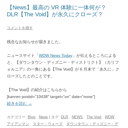
【News】最高の VR 体験に一体何が？
DLR【The Void】が永久にクローズ？
コメントを残す
残念なお知らせが届きました。
ニュースサイト「
WDW News Today
」が伝えるところによる
と、【ダウンタウン・ディズニー・ディストリクト】（カリフ
ォルニア）の一角にある【The Void】が 6 月末で「永久に」ク
ローズしたとのことです。
【The Void】の紹介はこちらから
[kanren postid=”10438″ target=”on” date=”none”]
続きを読む
→
カテゴリー:
Blog
、
News
| タグ:
DLR
、
NEWS
、
The Void
、
WDW
、
アイアンマン
、
スター・ウォーズ
、
ダウンタウン・ディズニー・デ