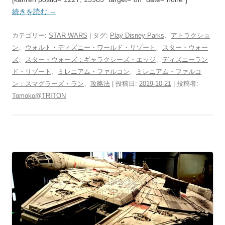
続きを読む
→
カテゴリー:
STAR WARS
| タグ:
Play Disney Parks
、
アトラクショ
ン
、
ウォルト・ディズニー・ワールド・リゾート
、
スター・ウォー
ズ
、
スター・ウォーズ：ギャラクシーズ・エッジ
、
ディズニーラン
ド・リゾート
、
ミレニアム・ファルコン
、
ミレニアム・ファルコ
ン：スマグラーズ・ラン
、
攻略法
| 投稿日:
2019-10-21
|
投稿者:
Tomoko@TRITON