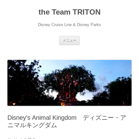
コ
ン
the Team TRITON
テ
ン
ツ
へ
Disney Cruise Line & Disney Parks
ス
キ
ッ
プ
メニュー
Disney’s Animal Kingdom ディズニー・ア
ニマルキングダム