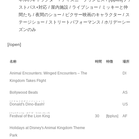
ストパス+対応 /
屋内施設 /
ライブショー /
ミッキーと仲
間たち /
夜間のショー /
ピクサー映画のキャラクター /
ス
テージショー /
ストリートパフォーマンス /
ホリデーシー
ズンのみ
[/open]
名称
時間
特徴
場所
Animal Encounters: Winged Encounters – The
DI
Kingdom Takes Flight
Bollywood Beats
AS
[ドナルドのダイノバッシュ！]
Donald's Dino-Bash!
US
[フェスティバル・オブ･ザ・ライオンキング]
Festival of the Lion King
30
[fpplus]
AF
Holidays at Disney's Animal Kingdom Theme
Park