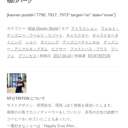
他のパーク
[kanren postid=”7790, 7917, 7973″ target=”on” date=”none”]
カテゴリー:
Walt Disney World
| タグ:
アトラクション
、
ウォルト・
ディズニー・ワールド・リゾート
、
キャラクター
、
キャラクターダ
イニング
、
ショー
、
ダイニング
、
ディズニーチャンネル
、
ディズニ
ー・アニマルキングダム
、
ピクサー
、
ファストパス・プラス
、
ブッ
フェ
、
プリンセス
| 投稿日:
2017-04-24
|
投稿者:
NT@TRITON
NT@TRITON について
サイトデザイン・管理担当。理屈っぽく情報を発信いたします。
南国の小島でカジノディーラーをしていたり、赤毛の少女の故郷で
コーヒーをいれていたこともあったり。
一番好きなショーは「Happily Ever After」