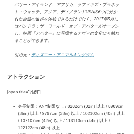
バリー・アイランド、アフリカ、ラフィキズ・プラネッ
ト・ウォッチ、アジア、ディノランドUSAの6つに分か
れた自然の世界を体験できるだけでなく、2017年5月に
はパンドラ：ザ・ワールド・オブ・アバターがオープン
し、映画『アバター』に登場するナヴィの文化にも触れ
ることができます。
引用元：
ディズニー・アニマルキングダム
アトラクション
[open title=”凡例”]
身長制限：
ANY
制限なし /
82
82cm (32in) 以上 /
89
89cm
(35in) 以上 /
97
97cm (38in) 以上 /
102
102cm (40in) 以上
/
107
107cm (42in) 以上 /
113
113cm (44in) 以上 /
122
122cm (48in) 以上