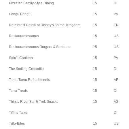
Pizzafari Family-Style Dining
15
DI
Pongu Pongu
15
PA
Rainforest Cafe® at Disney's Animal Kingdom
15
EN
Restaurantosaurus
15
US
Restaurantosaurus Burgers & Sundaes
15
US
Satu'li Canteen
15
PA
The Smiling Crocodile
15
DI
Tamu Tamu Refreshments
15
AF
Terra Treats
15
DI
Thirsty River Bar & Trek Snacks
15
AS
Tiffins Talks
DI
Trilo-Bites
15
US