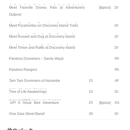
[アドベンチャー・アウトポスト]
Meet Favorite Disney Pals at Adventurers
[fpplus]
DI
Outpost
[ポカホンタス]
Meet Pocahontas on Discovery Island Trails
DI
[ラッセル&ダグ]
Meet Russell and Dug at Discovery Island
DI
[ティモン&ラフィキ]
Meet Timon and Rafiki at Discovery Island
DI
Pandora Drummers – Swotu Wayä
PA
Pandora Rangers
PA
Tam Tam Drummers of Harambe
15
AF
[ツリー・オブ・ライフ・アウェイクン]
Tree of Life Awakenings
10
DI
[カールじいさんの空飛ぶ家：グレート・バード・アドベンチャー]
UP! A Great Bird Adventure
25
[fpplus]
AS
Viva Gaia Street Band!
30
DI