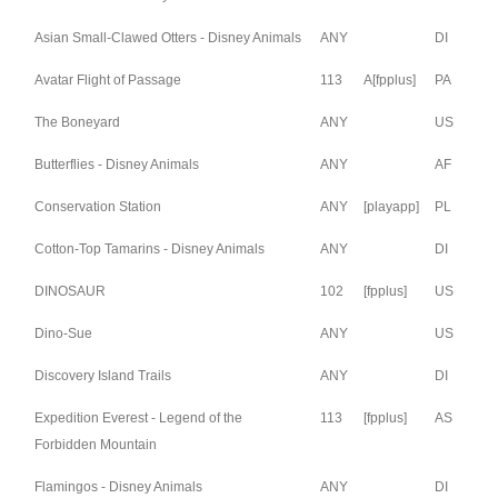
Asian Small-Clawed Otters - Disney Animals
ANY
DI
Avatar Flight of Passage
113
A
[fpplus]
PA
The Boneyard
ANY
US
Butterflies - Disney Animals
ANY
AF
Conservation Station
ANY
[playapp]
PL
Cotton-Top Tamarins - Disney Animals
ANY
DI
DINOSAUR
102
[fpplus]
US
Dino-Sue
ANY
US
Discovery Island Trails
ANY
DI
Expedition Everest - Legend of the
113
[fpplus]
AS
Forbidden Mountain
Flamingos - Disney Animals
ANY
DI