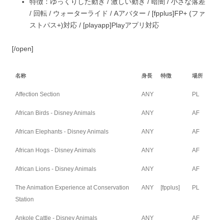
特徴：
ゆっくりした動き /
激しい動き /
暗闇 /
小さな落差
/
回転 /
ウォーターライド /
A
アバター / [fpplus]FP+ (ファ
ストパス+)対応 / [playapp]Playアプリ対応
[/open]
名称
身長
特徴
場所
Affection Section
ANY
PL
African Birds - Disney Animals
ANY
AF
African Elephants - Disney Animals
ANY
AF
African Hogs - Disney Animals
ANY
AF
African Lions - Disney Animals
ANY
AF
The Animation Experience at Conservation
ANY
[fpplus]
PL
Station
Ankole Cattle - Disney Animals
ANY
AF