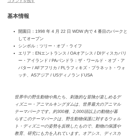
コメントを残す
基本情報
開園日：
1998 年 4 月 22 日 WDW 内で 4 番目のパークと
してオープン
シンボル：
ツリー・オブ・ライフ
エリア：
EN
エントランス /
OA
オアシス /
DI
ディスカバリ
ー・アイランド /
PA
パンドラ：ザ・ワールド・オブ・ア
バター /
AF
アフリカ /
PL
ラフィキズ・プラネット・ウォ
ッチ、
AS
アジア /
US
ディノランドUSA
世界中の野生動物や鳥たち、刺激的な冒険が楽しめるデ
ィズニー・アニマルキングダムは、世界最大のアニマル
テーマパークです。約300種、2,000頭以上の動物が暮
らすこのテーマパークは、野生動物保護に対するウォル
ト・ディズニーの姿勢を反映したもので、動物の保護や
教育、研究にも力を入れています。オアシス、ディスカ