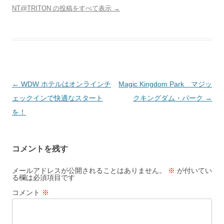
NT@TRITON の投稿をすべて表示
→
投
←
WDW ホテルはオンラインチ
Magic Kingdom Park マジッ
稿
ェックインで快適なスタート
クキングダム・パーク
→
ナ
を！
ビ
ゲ
コメントを残す
ー
シ
メールアドレスが公開されることはありません。
※
が付いてい
る欄は必須項目です
ョ
コメント
※
ン