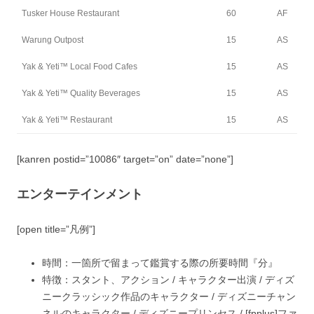
Tusker House Restaurant
60
AF
Warung Outpost
15
AS
Yak & Yeti™ Local Food Cafes
15
AS
Yak & Yeti™ Quality Beverages
15
AS
Yak & Yeti™ Restaurant
15
AS
[kanren postid=”10086″ target=”on” date=”none”]
エンターテインメント
[open title=”凡例”]
時間：
一箇所で留まって鑑賞する際の所要時間『分』
特徴：
スタント、アクション /
キャラクター出演 /
ディズ
ニークラッシック作品のキャラクター /
ディズニーチャン
ネルのキャラクター /
ディズニープリンセス / [fpplus]ファ