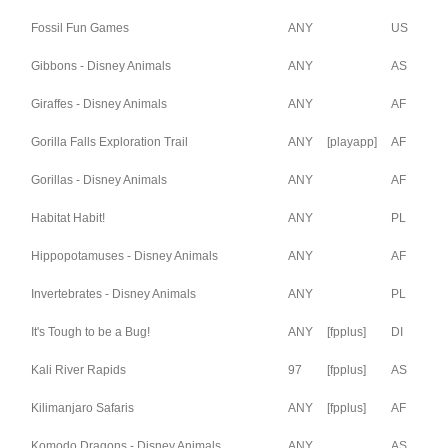
Fossil Fun Games
ANY
US
Gibbons - Disney Animals
ANY
AS
Giraffes - Disney Animals
ANY
AF
Gorilla Falls Exploration Trail
ANY
[playapp]
AF
Gorillas - Disney Animals
ANY
AF
Habitat Habit!
ANY
PL
Hippopotamuses - Disney Animals
ANY
AF
Invertebrates - Disney Animals
ANY
PL
It's Tough to be a Bug!
ANY
[fpplus]
DI
Kali River Rapids
97
[fpplus]
AS
Kilimanjaro Safaris
ANY
[fpplus]
AF
Komodo Dragons - Disney Animals
ANY
AS