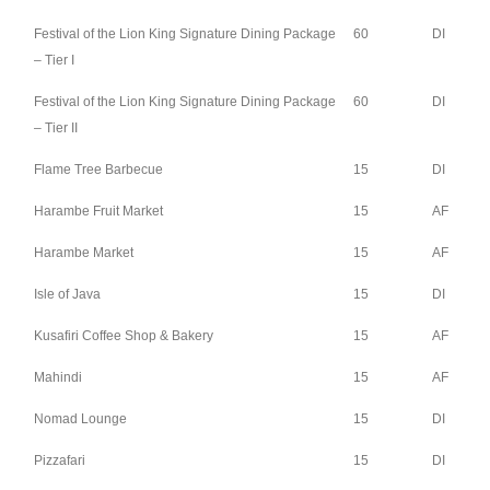
Festival of the Lion King Signature Dining Package
60
DI
– Tier I
Festival of the Lion King Signature Dining Package
60
DI
– Tier II
Flame Tree Barbecue
15
DI
Harambe Fruit Market
15
AF
Harambe Market
15
AF
Isle of Java
15
DI
Kusafiri Coffee Shop & Bakery
15
AF
Mahindi
15
AF
Nomad Lounge
15
DI
Pizzafari
15
DI