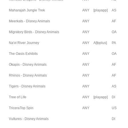
Maharajah Jungle Trek
ANY
[playapp]
AS
Meerkats - Disney Animals
ANY
AF
Migratory Birds - Disney Animals
ANY
OA
Na'vi River Journey
ANY
A
[fpplus]
PA
The Oasis Exhibits
ANY
OA
Okapis - Disney Animals
ANY
AF
Rhinos - Disney Animals
ANY
AF
Tigers - Disney Animals
ANY
AS
Tree of Life
ANY
[playapp]
DI
TriceraTop Spin
ANY
US
Vultures - Disney Animals
DI