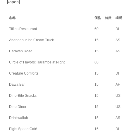
[/open]
名称
価格
特徴
場所
Tiffins Restaurant
60
DI
Anandapur Ice Cream Truck
15
AS
Caravan Road
15
AS
Circle of Flavors: Harambe at Night
60
Creature Comforts
15
DI
Dawa Bar
15
AF
Dino-Bite Snacks
15
US
Dino Diner
15
US
Drinkwallah
15
AS
Eight Spoon Café
15
DI