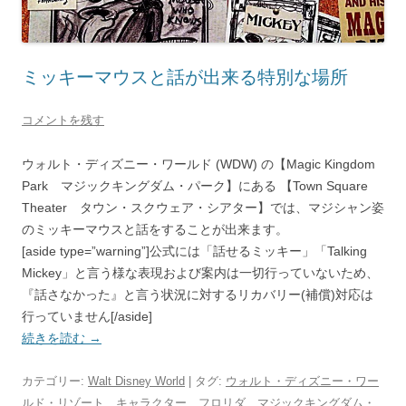
ミッキーマウスと話が出来る特別な場所
コメントを残す
ウォルト・ディズニー・ワールド (WDW) の【Magic Kingdom
Park マジックキングダム・パーク】にある 【Town Square
Theater タウン・スクウェア・シアター】では、マジシャン姿
のミッキーマウスと話をすることが出来ます。
[aside type=”warning”]公式には「話せるミッキー」「Talking
Mickey」と言う様な表現および案内は
一切行っていない
ため、
『話さなかった』と言う状況に対する
リカバリー(補償)対応は
行っていません
[/aside]
続きを読む
→
カテゴリー:
Walt Disney World
| タグ:
ウォルト・ディズニー・ワー
ルド・リゾート
、
キャラクター
、
フロリダ
、
マジックキングダム・