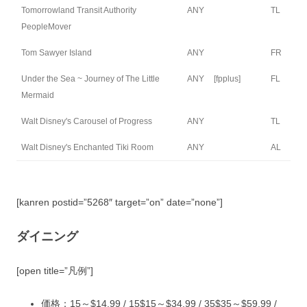
Tomorrowland Transit Authority
ANY
TL
PeopleMover
Tom Sawyer Island
ANY
FR
Under the Sea ~ Journey of The Little
ANY
[fpplus]
FL
Mermaid
Walt Disney's Carousel of Progress
ANY
TL
Walt Disney's Enchanted Tiki Room
ANY
AL
[kanren postid=”5268″ target=”on” date=”none”]
ダイニング
[open title=”凡例”]
価格：
15
～$14.99 /
15
$15～$34.99 /
35
$35～$59.99 /