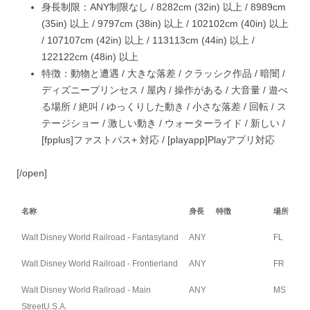
身長制限：
ANY
制限なし /
82
82cm (32in) 以上 /
89
89cm
(35in) 以上 /
97
97cm (38in) 以上 /
102
102cm (40in) 以上
/
107
107cm (42in) 以上 /
113
113cm (44in) 以上 /
122
122cm (48in) 以上
特徴：
動物と遭遇 /
大きな落差 /
クラッシク作品 /
暗闇 /
ディズニープリンセス /
屋内 /
操作がある /
大音量 /
遊べ
る場所 /
絶叫 /
ゆっくりした動き /
小さな落差 /
回転 /
ス
テージショー /
激しい動き /
ウォーターライド /
新しい /
[fpplus]ファストパス+ 対応 / [playapp]Playアプリ対応
[/open]
名称
身長
特徴
場所
Walt Disney World Railroad - Fantasyland
ANY
FL
Walt Disney World Railroad - Frontierland
ANY
FR
Walt Disney World Railroad - Main
ANY
MS
StreetU.S.A.