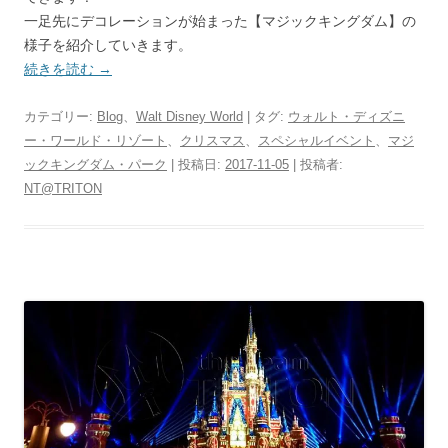
一足先にデコレーションが始まった【マジックキングダム】の
様子を紹介していきます。
続きを読む
→
カテゴリー:
Blog
、
Walt Disney World
| タグ:
ウォルト・ディズニ
ー・ワールド・リゾート
、
クリスマス
、
スペシャルイベント
、
マジ
ックキングダム・パーク
| 投稿日:
2017-11-05
|
投稿者:
NT@TRITON