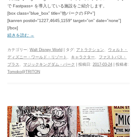
で Fastpass+ を導入している施設をご紹介します。
[box class=”blue_box” title=”他パークの FP+”]
[kanren postid=”1227,4645,1159″ target=”on” date=”none”]
[/box]
続きを読む
→
カテゴリー:
Walt Disney World
| タグ:
アトラクション
、
ウォルト・
ディズニー・ワールド・リゾート
、
キャラクター
、
ファストパス・
プラス
、
マジックキングダム・パーク
| 投稿日:
2017-03-24
|
投稿者:
Tomoko@TRITON