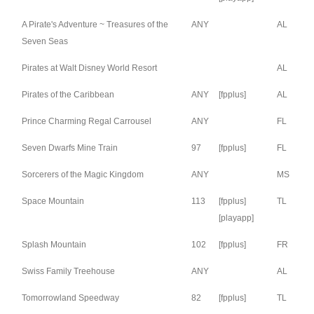
A Pirate's Adventure ~ Treasures of the
ANY
AL
Seven Seas
Pirates at Walt Disney World Resort
AL
Pirates of the Caribbean
ANY
[fpplus]
AL
Prince Charming Regal Carrousel
ANY
FL
Seven Dwarfs Mine Train
97
[fpplus]
FL
Sorcerers of the Magic Kingdom
ANY
MS
Space Mountain
113
[fpplus]
TL
[playapp]
Splash Mountain
102
[fpplus]
FR
Swiss Family Treehouse
ANY
AL
Tomorrowland Speedway
82
[fpplus]
TL