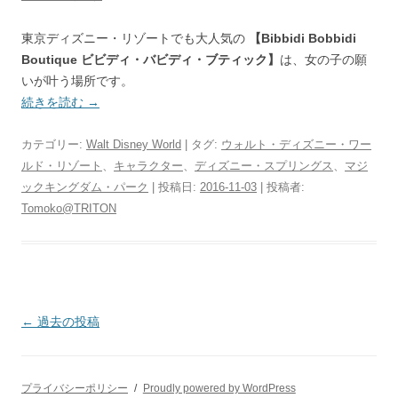
東京ディズニー・リゾートでも大人気の
【Bibbidi Bobbidi
Boutique ビビディ・バビディ・ブティック】
は、女の子の願
いが叶う場所です。
続きを読む
→
カテゴリー:
Walt Disney World
| タグ:
ウォルト・ディズニー・ワー
ルド・リゾート
、
キャラクター
、
ディズニー・スプリングス
、
マジ
ックキングダム・パーク
| 投稿日:
2016-11-03
|
投稿者:
Tomoko@TRITON
投
←
過去の投稿
稿
ナ
プライバシーポリシー
Proudly powered by WordPress
ビ