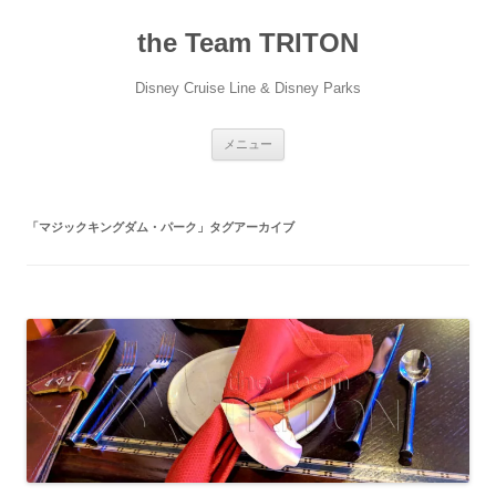
コ
ン
the Team TRITON
テ
ン
ツ
へ
Disney Cruise Line & Disney Parks
ス
キ
ッ
プ
メニュー
「
マジックキングダム・パーク
」タグアーカイブ