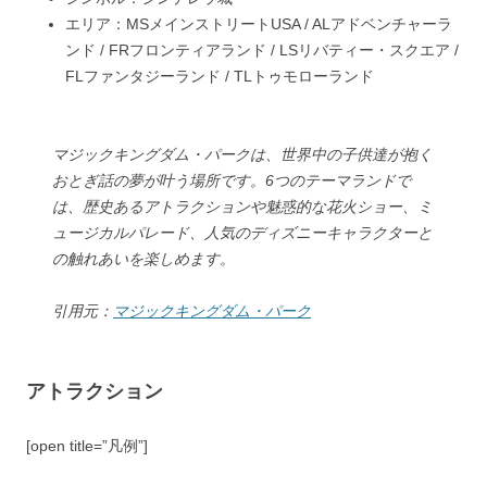
エリア：
MS
メインストリートUSA /
AL
アドベンチャーラ
ンド /
FR
フロンティアランド /
LS
リバティー・スクエア /
FL
ファンタジーランド /
TL
トゥモローランド
マジックキングダム・パークは、世界中の子供達が抱く
おとぎ話の夢が叶う場所です。6つのテーマランドで
は、歴史あるアトラクションや魅惑的な花火ショー、ミ
ュージカルパレード、人気のディズニーキャラクターと
の触れあいを楽しめます。
引用元：
マジックキングダム・パーク
アトラクション
[open title=”凡例”]