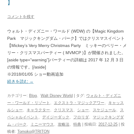
】
コメントを残す
ウォルト・ディズニー・ワールド (WDW) の【Magic Kingdom
Park マジックキングダム・パーク】ではクリスマスイベント
【Mickey’s Very Merry Christmas Party ミッキーのベリー・メ
リー・クリスマスパーティー ( MVMCP )】が開催されました。
[aside type=”warning”]パーティーの詳細は 2017 年 12 月 3 日
の情報です。[/aside]
※2018/01/05 ショー動画追加
続きを読む
→
カテゴリー:
Blog
、
Walt Disney World
| タグ:
ウォルト・ディズニ
ー・ワールド・リゾート
、
エクストラ・マジックアワー
、
キャッス
ルショー
、
キャラクター
、
クリスマス
、
ショー
、
スケジュール
、
ス
ペシャルイベント
、
デイジーダック
、
フロリダ
、
マジックキングダ
ム・パーク
、
ミニーマウス
、
攻略法
、
特典
| 投稿日:
2017-12-25
|
投
稿者:
Tomoko@TRITON