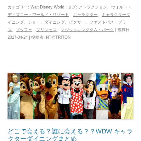
カテゴリー:
Walt Disney World
| タグ:
アトラクション
、
ウォルト・
ディズニー・ワールド・リゾート
、
キャラクター
、
キャラクターダ
イニング
、
ショー
、
ダイニング
、
ピクサー
、
ファストパス・プラ
ス
、
ブッフェ
、
プリンセス
、
マジックキングダム・パーク
| 投稿日:
2017-04-24
|
投稿者:
NT@TRITON
どこで会える？誰に会える？？WDW キャラ
クターダイニングまとめ