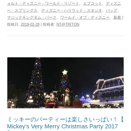
ォルト・ディズニー・ワールド・リゾート
、
エプコット
、
ディズニ
ー・スプリングス
、
ディズニー・ハリウッド・スタジオ
、
バッグ
、
マジックキングダム・パーク
、
ワールド・オブ・ディズニー
、
新着
|
投稿日:
2019-02-28
|
投稿者:
NT@TRITON
ミッキーのパーティーは楽しさいっぱい！【
Mickey’s Very Merry Christmas Party 2017