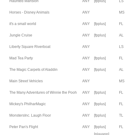
Haunted Mansion
ANY
[fpplus]
LS
Horses - Disney Animals
ANY
MS
it's a small world
ANY
[fpplus]
FL
Jungle Cruise
ANY
[fpplus]
AL
Liberty Square Riverboat
ANY
LS
Mad Tea Party
ANY
[fpplus]
FL
The Magic Carpets of Aladdin
ANY
[fpplus]
AL
Main Street Vehicles
ANY
MS
The Many Adventures of Winnie the Pooh
ANY
[fpplus]
FL
Mickey's PhilharMagic
ANY
[fpplus]
FL
MonstersInc. Laugh Floor
ANY
[fpplus]
TL
Peter Pan's Flight
ANY
[fpplus]
FL
[playapp]