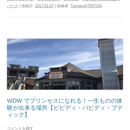
パーク
| 投稿日:
2017-01-07
|
投稿者:
Tomoko@TRITON
WDW でプリンセスになれる！一生ものの体
験が出来る場所【ビビディ・バビディ・ブテ
ィック】
コメントを残す