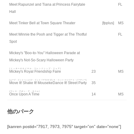
Meet Rapunzel and Tiana at Princess Fairytale
FL
Hall
Meet Tinker Bell at Town Square Theater
[fpplus]
MS
Meet Winnie the Pooh and Tigger at The Thotful
FL
Spot
Mickey's "Boo-to-You" Halloween Parade at
Mickey's Not-So-Scary Halloween Party
[ミッキーのロイヤル・フレンドシップ・フェア]
Mickey's Royal Friendship Faire
23
MS
[ムーブ・イット！シェイク・イット！マウスケダンス・イット！ストリート・パーティー]
Move It! Shake It! MousekeDance It! Street Party
35
[ワンス・アポン・ア・タイム]
Once Upon A Time
14
MS
他のパーク
[kanren postid=”7917, 7973, 7975″ target=”on” date=”none”]