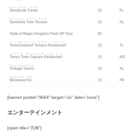
[ストーリーブック・トリート]
Storybook Treats
15
FL
[サンシャインツリー・テラス]
Sunshine Tree Terrace
15
AL
Taste of Magic Kingdom Park VIP Tour
60
[トゥモローランド・テラス・レストラン]
Tomorrowland Terrace Restaurant
15
TL
[トニーズ・タウンスクエア・レストラン]
Tony's Town Square Restaurant
15
MS
[トルトゥーガ・タバーン]
Tortuga Tavern
15
AL
[ウェストワード・ホー]
Westward Ho
15
FR
[kanren postid=”9664″ target=”on” date=”none”]
エンターテインメント
[open title=”凡例”]