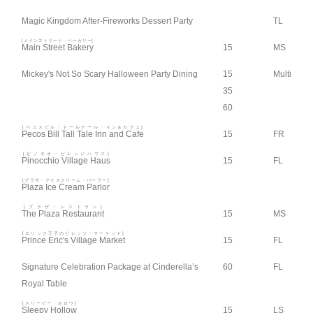
Magic Kingdom After-Fireworks Dessert Party
TL
[メインストリート・ベーカリー]
Main Street Bakery
15
MS
Mickey's Not So Scary Halloween Party Dining
15
Multi
35
60
[ペコスビル・トールテール・イン&カフェ]
Pecos Bill Tall Tale Inn and Cafe
15
FR
[ピノキオ・ビレッジハウス]
Pinocchio Village Haus
15
FL
[プラザ・アイスクリーム・パーラー]
Plaza Ice Cream Parlor
[プラザ・レストラン]
The Plaza Restaurant
15
MS
[エリック王子のビレッジ・マーケット]
Prince Eric's Village Market
15
FL
Signature Celebration Package at Cinderella’s
60
FL
Royal Table
[スリーピー・ホロウ]
Sleepy Hollow
15
LS