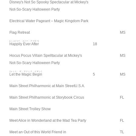
Disney's Not So Spooky Spectacular at Mickey's
Not-So-Scary Halloween Party
Electrical Water Pageant – Magic Kingdom Park
Flag Retreat
MS
[ハッピリー・エバー・アフター]
Happily Ever After
18
Hocus Pocus Villain Spelltacular at Mickey's
MS
Not-So-Scary Halloween Party
[レット・ザ・マジック・ビギン]
Let the Magic Begin
5
MS
Main Street Philharmonic at Main StreetU.S.A.
Main Street Philharmonic at Storybook Circus
FL
Main Street Trolley Show
Meet Alice in Wonderland at the Mad Tea Party
FL
Meet an Out of this World Friend in
TL