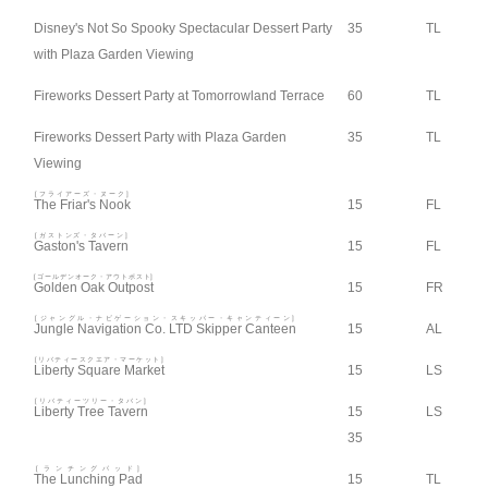
Disney's Not So Spooky Spectacular Dessert Party
35
TL
with Plaza Garden Viewing
Fireworks Dessert Party at Tomorrowland Terrace
60
TL
Fireworks Dessert Party with Plaza Garden
35
TL
Viewing
[フライアーズ・ヌーク]
The Friar's Nook
15
FL
[ガストンズ・タバーン]
Gaston's Tavern
15
FL
[ゴールデンオーク・アウトポスト]
Golden Oak Outpost
15
FR
[ジャングル・ナビゲーション・スキッパー・キャンティーン]
Jungle Navigation Co. LTD Skipper Canteen
15
AL
[リバティースクエア・マーケット]
Liberty Square Market
15
LS
[リバティーツリー・タバン]
Liberty Tree Tavern
15
LS
35
[ランチングパッド]
The Lunching Pad
15
TL