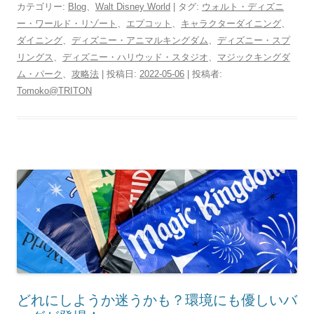
カテゴリー:
Blog
、
Walt Disney World
| タグ:
ウォルト・ディズニ
ー・ワールド・リゾート
、
エプコット
、
キャラクターダイニング
、
ダイニング
、
ディズニー・アニマルキングダム
、
ディズニー・スプ
リングス
、
ディズニー・ハリウッド・スタジオ
、
マジックキングダ
ム・パーク
、
攻略法
| 投稿日:
2022-05-06
|
投稿者:
Tomoko@TRITON
どれにしようか迷うかも？環境にも優しいバ