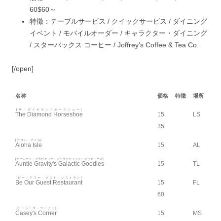
60
$60～
特徴：
テーブルサービス /
クイックサービス /
ダイニング
イベント /
モバイルオーダー /
キャラクター・ダイニング
/
スターバックス コーヒー /
Joffrey’s Coffee & Tea Co.
[/open]
名称
価格
特徴
場所
[ザ・ダイヤモンドホースシュー]
The Diamond Horseshoe
15
LS
35
[アロハ・アイル]
Aloha Isle
15
AL
[アーンティ・グラビティー・ギャラクティック・グッディーズ]
Auntie Gravity's Galactic Goodies
15
TL
[ビー・アワー・ゲスト・レストラン]
Be Our Guest Restaurant
15
FL
60
[ケーシーズ・コーナー]
Casey's Corner
15
MS