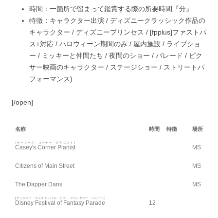
時間：
一箇所で留まって鑑賞する際の所要時間『分』
特徴：
キャラクター出演 /
ディズニークラッシック作品の
キャラクター /
ディズニープリンセス / [fpplus]ファストパ
ス+対応 /
ハロウィーン期間のみ /
屋内施設 /
ライブショ
ー /
ミッキーと仲間たち /
夜間のショー /
パレード /
ピク
サー映画のキャラクター /
ステージショー /
ストリートパ
フォーマンス)
[/open]
名称
時間
特徴
場所
[ケーシーズ・コーナー・ピアニスト]
Casey's Corner Pianist
MS
Citizens of Main Street
MS
The Dapper Dans
MS
[ディズニー・フェスティバル・オブ・ ファンタジー・パレード]
Disney Festival of Fantasy Parade
12