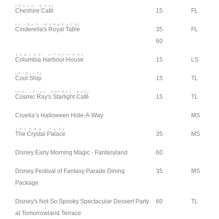
[チェシャ・カフェ]
Cheshire Café
15
FL
[シンデレラ・ロイヤルテーブル]
Cinderella's Royal Table
35
FL
60
[コロンビア・ハーバーハウス]
Columbia Harbour House
15
LS
[クールシップ]
Cool Ship
15
TL
[コズミック・レイ・スターライト・カフェ]
Cosmic Ray's Starlight Café
15
TL
Cruella’s Halloween Hide-A-Way
MS
[クリスタル・パレス]
The Crystal Palace
35
MS
Disney Early Morning Magic - Fantasyland
60
Disney Festival of Fantasy Parade Dining
35
MS
Package
Disney's Not So Spooky Spectacular Dessert Party
60
TL
at Tomorrowland Terrace