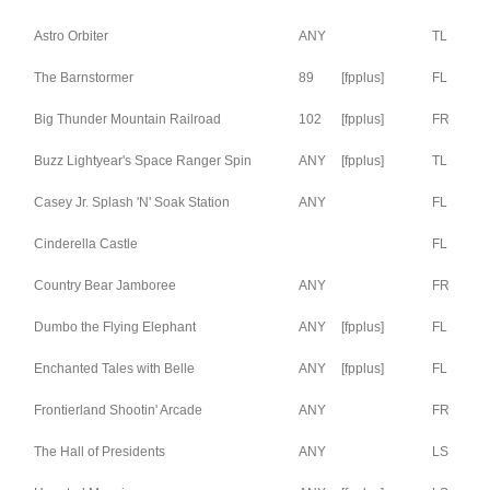
Astro Orbiter
ANY
TL
The Barnstormer
89
[fpplus]
FL
Big Thunder Mountain Railroad
102
[fpplus]
FR
Buzz Lightyear's Space Ranger Spin
ANY
[fpplus]
TL
Casey Jr. Splash 'N' Soak Station
ANY
FL
Cinderella Castle
FL
Country Bear Jamboree
ANY
FR
Dumbo the Flying Elephant
ANY
[fpplus]
FL
Enchanted Tales with Belle
ANY
[fpplus]
FL
Frontierland Shootin' Arcade
ANY
FR
The Hall of Presidents
ANY
LS