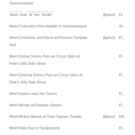
Tomorrowland
[ミート&グリート：アリエル(アリエルズ・グロット)]
Meet Ariel at Her Grotto
[fpplus]
FL
Meet Characters from Aladdin in Adventureland
AL
Meet Cinderella and Elena at Princess Fairytale
[fpplus]
FL
Hall
Meet Daring Disney Pals as Circus Stars at
FL
Pete's Silly Side Show
Meet Dashing Disney Pals as Circus Stars at
FL
Pete’s Silly Side Show
Meet Gaston near His Tavern
FL
Meet Merida at Fairytale Garden
FL
Meet Mickey Mouse at Town Square Theater
[fpplus]
MS
Meet Peter Pan in Fantasyland
FL