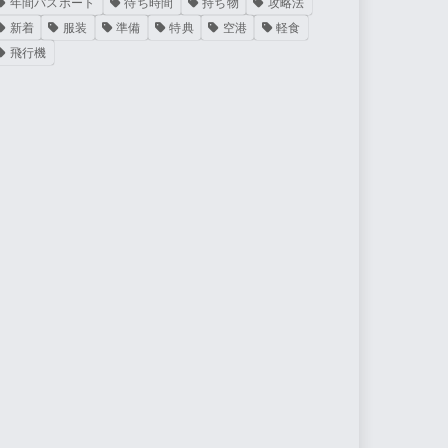
年間パスポート
待ち時間
持ち物
攻略法
新着
服装
準備
特典
空港
軽食
飛行機