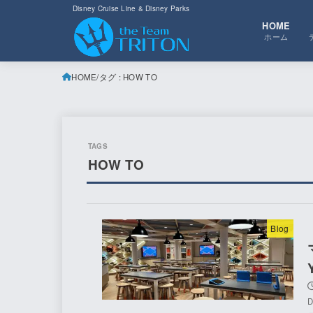
Disney Cruise Line & Disney Parks
HOME
ホーム
HOME
タグ : HOW TO
HOW TO
Blog