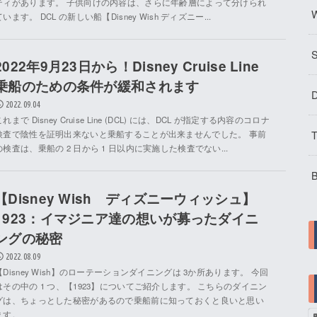
ティがあります。 子供向けの内容は、さらに年齢層によって分けられ
W
ています。 DCL の新しい船【Disney Wish ディズニー...
2022年9月23日から！Disney Cruise Line
乗船のための条件が緩和されます
D
2022.09.04
これまで Disney Cruise Line (DCL) には、DCL が指定する内容のコロナ
T
検査で陰性を証明出来ないと乗船することが出来ませんでした。 事前
の検査は、乗船の 2 日から 1 日以内に実施した検査でない...
B
【Disney Wish ディズニーウィッシュ】
1923：イマジニア達の想いが募ったダイニ
ングの秘密
2022.08.09
【Disney Wish】のローテーションダイニングは 3か所あります。 今回
はその中の 1 つ、【1923】についてご紹介します。 こちらのダイニン
グは、ちょっとした秘密があるので乗船前に知っておくと良いと思い
ます。