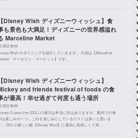
【Disney Wish ディズニーウィッシュ】食
事も景色も大満足！ディズニーの世界感溢れ
る Marceline Market
2022.08.06
Disney Wish のダイニングを紹介していきます。 今回は【Marceline
Market マーセリン・マーケット】です。
【Disney Wish ディズニーウィッシュ】
Mickey and friends festival of foods の食
事が最高！幸せ過ぎて何度も通う場所
2022.08.04
Disney Cruise Line (DCL) の魅力は本当に沢山ありますが、船内での食
事は楽しみの一つ…これを楽しみにしているゲストは多いと思いま
す。 DCL の新しい船【Disney Wish】に最高に美味しくて幸...