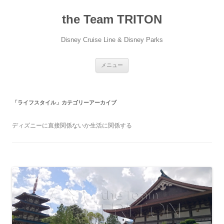
コ
ン
the Team TRITON
テ
ン
ツ
へ
Disney Cruise Line & Disney Parks
ス
キ
ッ
プ
メニュー
「
ライフスタイル
」カテゴリーアーカイブ
ディズニーに直接関係ないか生活に関係する