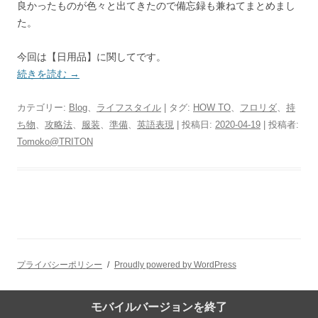
良かったものが色々と出てきたので備忘録も兼ねてまとめまし
た。
今回は【日用品】に関してです。
続きを読む
→
カテゴリー:
Blog
、
ライフスタイル
| タグ:
HOW TO
、
フロリダ
、
持
ち物
、
攻略法
、
服装
、
準備
、
英語表現
| 投稿日:
2020-04-19
|
投稿者:
Tomoko@TRITON
プライバシーポリシー
Proudly powered by WordPress
モバイルバージョンを終了