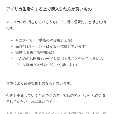
アメリカ生活をする上で購入した方が良いもの
アメリカの生活をしていくうちに『生活に必要だ』と感じた物
です。
サニタイザー (手指の消毒用ジェル)
保湿剤 (オーランドはかなり乾燥しています)
部屋に噴霧する害虫除け
小さめのお財布 (カードを使用することがとても多いの
で、長財布だと使いづらいと思います)
環境により必要な物も異なると思います。
今後も更新していく予定ですので、皆様のアメリカ生活のご参
考していただければ幸いです！
カテゴリー:
Blog
、
ライフスタイル
| タグ:
HOW TO
、
フロリダ
、
持