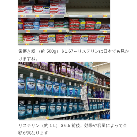
歯磨き粉 （約 500g）＄1.67～リステリンは日本でも見か
けますね。
リステリン（約 1 L）＄6.5 前後。効果や容量によって金
額が異なります