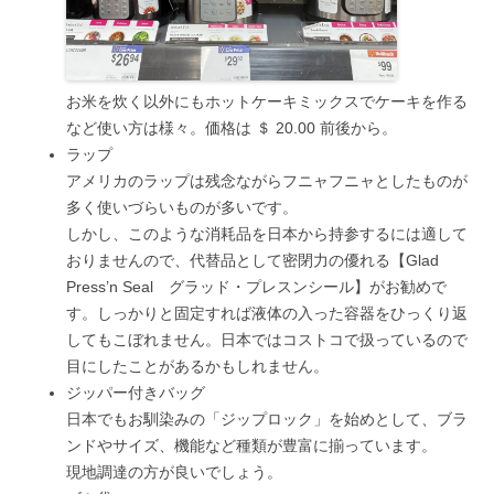
お米を炊く以外にもホットケーキミックスでケーキを作る
など使い方は様々。価格は ＄ 20.00 前後から。
ラップ
アメリカのラップは残念ながらフニャフニャとしたものが
多く使いづらいものが多いです。
しかし、このような消耗品を日本から持参するには適して
おりませんので、代替品として密閉力の優れる【Glad
Press’n Seal グラッド・プレスンシール】がお勧めで
す。しっかりと固定すれば液体の入った容器をひっくり返
してもこぼれません。日本ではコストコで扱っているので
目にしたことがあるかもしれません。
ジッパー付きバッグ
日本でもお馴染みの「ジップロック」を始めとして、ブラ
ンドやサイズ、機能など種類が豊富に揃っています。
現地調達の方が良いでしょう。