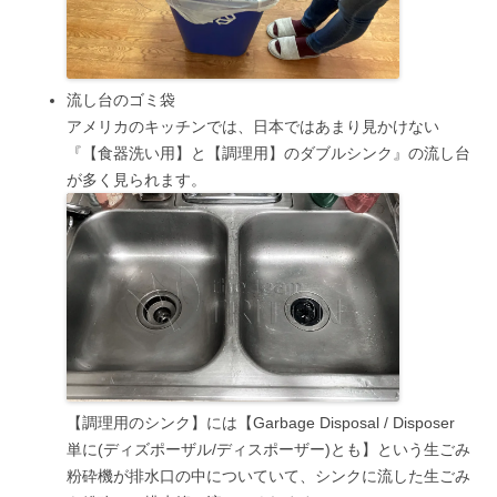
流し台のゴミ袋
アメリカのキッチンでは、日本ではあまり見かけない
『【食器洗い用】と【調理用】のダブルシンク』の流し台
が多く見られます。
【調理用のシンク】には【Garbage Disposal / Disposer
単に(ディズポーザル/ディスポーザー)とも】という生ごみ
粉砕機が排水口の中についていて、シンクに流した生ごみ