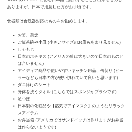
ありますが、日本で用意した方がお手頃です。
食器類は食洗器対応のものをお勧めします。
お箸、菜箸
ご飯茶碗や小皿 (小さいサイズのお皿もあまり見ません)
しゃもじ
日本のホチキス (アメリカの針は大きいので日本のものと
は合いません)
アイディア商品や使いやすいキッチン用品、缶切り (ピー
ラーなども日本の方が使い慣れていて良いと思います)
ダニ除けのシート
身体を洗うタオル (こちらではスポンジかブラシです)
足つぼ
日本製の化粧品や【蒸気でアイマスク】のようなリラック
スアイテム
お弁当箱 (アメリカではサンドイッチは作りますがお弁当
は作らないようです)