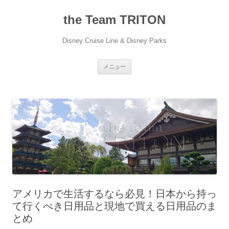
コ
ン
the Team TRITON
テ
ン
ツ
へ
Disney Cruise Line & Disney Parks
ス
キ
ッ
プ
メニュー
アメリカで生活するなら必見！日本から持っ
て行くべき日用品と現地で買える日用品のま
とめ