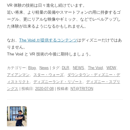
VR 体験の技術は日々進化し続けています。
近い将来、より軽量の装備やスマートフォンの用に持参するゴ
ーグル、更にリアルな映像やギミック、などでレベルアップし
た体験が出来るようになるかもしれません。
なお、
The Void が提供するコンテンツ
はディズニーだけではあ
りません。
The Void と VR 技術の今後に期待しましょう。
カテゴリー:
Blog
、
News
| タグ:
DLR
、
NEWS
、
The Void
、
WDW
、
アイアンマン
、
スター・ウォーズ
、
ダウンタウン・ディズニー・デ
ィストリクト
、
ディズニーランド・リゾート
、
ディズニー・スプリ
ングス
| 投稿日:
2020-07-08
|
投稿者:
NT@TRITON