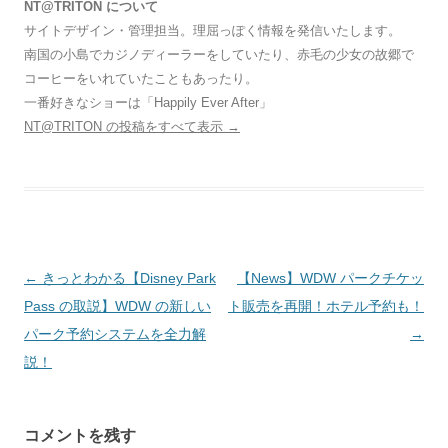
NT@TRITON について
サイトデザイン・管理担当。理屈っぽく情報を発信いたします。
南国の小島でカジノディーラーをしていたり、赤毛の少女の故郷で
コーヒーをいれていたこともあったり。
一番好きなショーは「Happily Ever After」
NT@TRITON の投稿をすべて表示
→
投
←
きっとわかる【Disney Park
【News】WDW パークチケッ
稿
Pass の取説】WDW の新しい
ト販売を再開！ホテル予約も！
ナ
パーク予約システムを全力解
→
ビ
説！
ゲ
ー
コメントを残す
シ