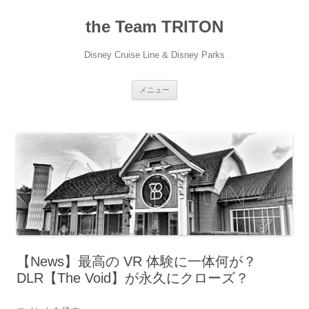
コ
ン
the Team TRITON
テ
ン
ツ
へ
Disney Cruise Line & Disney Parks
ス
キ
ッ
プ
メニュー
【News】最高の VR 体験に一体何が？
DLR【The Void】が永久にクローズ？