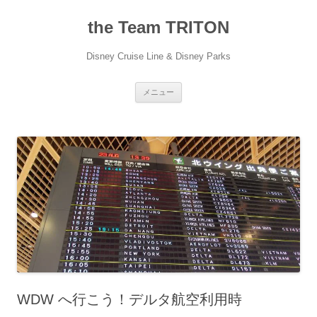
コ
ン
the Team TRITON
テ
ン
ツ
へ
Disney Cruise Line & Disney Parks
ス
キ
ッ
プ
メニュー
WDW へ行こう！デルタ航空利用時