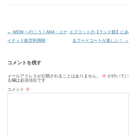
投
←
WDW へ行こう！ANA・ユナ
エプコットの【ランド館】にあ
稿
イテッド航空利用時
るフードコートが楽しい！
→
ナ
ビ
コメントを残す
ゲ
ー
メールアドレスが公開されることはありません。
※
が付いてい
る欄は必須項目です
シ
コメント
※
ョ
ン