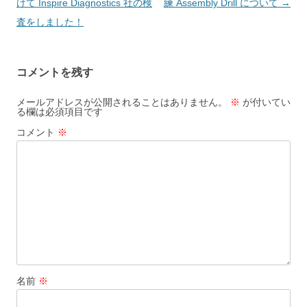
稿
けて Inspire Diagnostics 社の検
練 Assembly Drill について
→
ナ
査をしました！
ビ
ゲ
コメントを残す
ー
シ
メールアドレスが公開されることはありません。
※
が付いてい
る欄は必須項目です
ョ
コメント
※
ン
名前
※