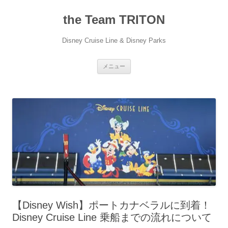
コ
ン
the Team TRITON
テ
ン
ツ
へ
Disney Cruise Line & Disney Parks
ス
キ
ッ
プ
メニュー
【Disney Wish】ポートカナベラルに到着！
Disney Cruise Line 乗船までの流れについて