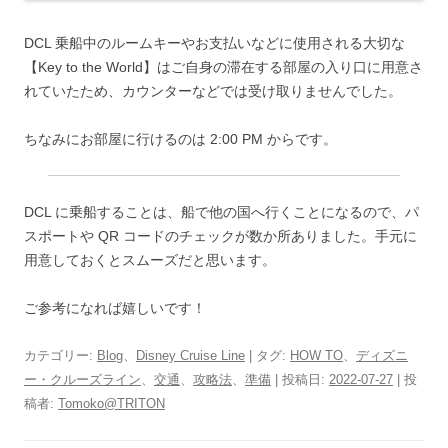
DCL 乗船中のルームキーやお支払いなどに使用される大切な
【Key to the World】はご自身の滞在する部屋の入り口に用意さ
れていた
ため、カウンターなどでは受け取りませんでした。
ちなみに
お部屋に行けるのは 2:00 PM
からです。
DCL に乗船することは、船で他の国へ行くことになるので、パ
スポートや QR コードのチェックが数か所ありました。手元に
用意しておくとスムーズだと思います。
ご参考になれば嬉しいです！
カテゴリー:
Blog
、
Disney Cruise Line
| タグ:
HOW TO
、
ディズニ
ー・クルーズライン
、
交通
、
攻略法
、
準備
| 投稿日:
2022-07-27
|
投
稿者:
Tomoko@TRITON