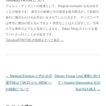
Tomoko@TRITON について
ウォルト・ディズニーの使者として、Magical moments を生み出す
ことが使命です。 東京での経験と今の環境を最大限活かして皆様の
旅行に魔法をかけるお手伝いをさせていただきます。 ディズニーで
は本当に魔法が使えるんですよ！ 得意なことは人と話すこと。日本
人でも海外の人でも人見知りしません。 Dress Shop のドレスを着
てパークへ行くことが大好きです。
Tomoko@TRITON の投稿をすべて表示
→
投
←
Magical Express に代わる交
Disney Cruise Line 乗船に向け
稿
通手段は？MCO から WDW へ
て！Inspire Diagnostics 社の
ナ
の移動について
Test Kitを購入
→
ビ
ゲ