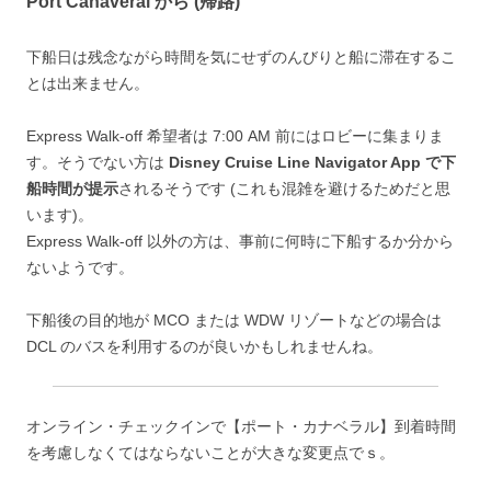
Port Canaveral から (帰路)
下船日は残念ながら時間を気にせずのんびりと船に滞在するこ
とは出来ません。
Express Walk-off 希望者は 7:00 AM 前にはロビーに集まりま
す。そうでない方は
Disney Cruise Line Navigator App で下
船時間が提示
されるそうです (これも混雑を避けるためだと思
います)。
Express Walk-off 以外の方は、事前に何時に下船するか分から
ないようです。
下船後の目的地が MCO または WDW リゾートなどの場合は
DCL のバスを利用するのが良いかもしれませんね。
オンライン・チェックインで【ポート・カナベラル】到着時間
を考慮しなくてはならないことが大きな変更点でｓ。