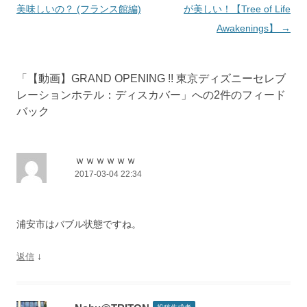
稿
美味しいの？ (フランス館編)
が美しい！【Tree of Life
ナ
Awakenings】
→
ビ
ゲ
「
【動画】GRAND OPENING !! 東京ディズニーセレブ
ー
レーションホテル：ディスカバー
」への2件のフィード
シ
バック
ョ
ン
ｗｗｗｗｗｗ
2017-03-04 22:34
浦安市はバブル状態ですね。
↓
返信