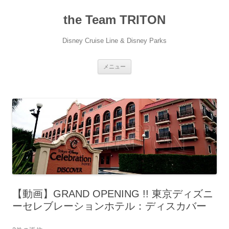
コ
ン
the Team TRITON
テ
ン
ツ
へ
Disney Cruise Line & Disney Parks
ス
キ
ッ
プ
メニュー
【動画】GRAND OPENING !! 東京ディズニ
ーセレブレーションホテル：ディスカバー