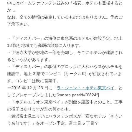
中にはパームファウンテン並みの「格安」ホテルも登場すると
か…
なお、全ての情報は確定しているものではありません。予めご
了承下さい。
・「ディスカバー」の海側に東急系のホテルが建設予定。地上
18 階と地域でも高層の部類に入ります。
・了徳寺大学が敷地の一部を売却し、そこにホテルが建設され
るという話があります。
・「ディスカバー」の駅側のブロックに大和ハウスがホテルを
建設中。地上 3 階でコンビニ（サークルK）が併設されていま
す。コンビニは既に営業中。
⇒2016 年 12 月 23 日に「
ラ・ジェント・ホテル東京ベイ
」と
してプレオープンしました[kanren postid=”6824″]
・「ホテルエミオン東京ベイ」が別館を建設中とのこと。工事
の様子はありますが別の何かかも。
・舞浜富士見エリアにハウステンボスが「変なホテル（そうい
う名前です）」をオープン予定。富士見 5 丁目？