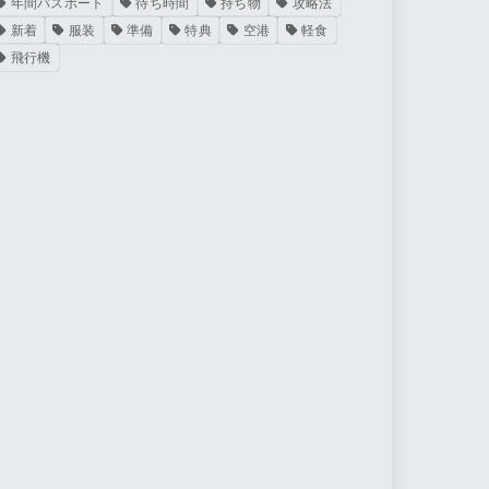
年間パスポート
待ち時間
持ち物
攻略法
新着
服装
準備
特典
空港
軽食
飛行機