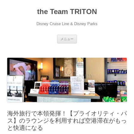
コ
ン
the Team TRITON
テ
ン
ツ
へ
Disney Cruise Line & Disney Parks
ス
キ
ッ
プ
メニュー
海外旅行で本領発揮！【プライオリティ・パ
ス】のラウンジを利用すれば空港滞在がもっ
と快適になる