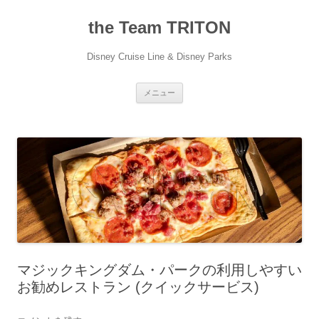
コ
ン
the Team TRITON
テ
ン
ツ
へ
Disney Cruise Line & Disney Parks
ス
キ
ッ
プ
メニュー
マジックキングダム・パークの利用しやすい
お勧めレストラン (クイックサービス)