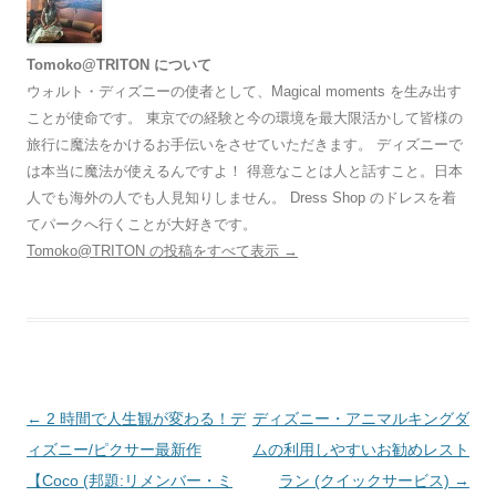
Tomoko@TRITON について
ウォルト・ディズニーの使者として、Magical moments を生み出す
ことが使命です。 東京での経験と今の環境を最大限活かして皆様の
旅行に魔法をかけるお手伝いをさせていただきます。 ディズニーで
は本当に魔法が使えるんですよ！ 得意なことは人と話すこと。日本
人でも海外の人でも人見知りしません。 Dress Shop のドレスを着
てパークへ行くことが大好きです。
Tomoko@TRITON の投稿をすべて表示
→
投
←
2 時間で人生観が変わる！デ
ディズニー・アニマルキングダ
稿
ィズニー/ピクサー最新作
ムの利用しやすいお勧めレスト
ナ
【Coco (邦題:リメンバー・ミ
ラン (クイックサービス)
→