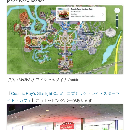
[aside type=”boader”]
引用：WDW オフィシャルサイト
[/aside]
【
Cosmic Ray’s Starlight Cafe’ コズミック・レイ・スターラ
イト・カフェ
】にもトッピングバーがあります。