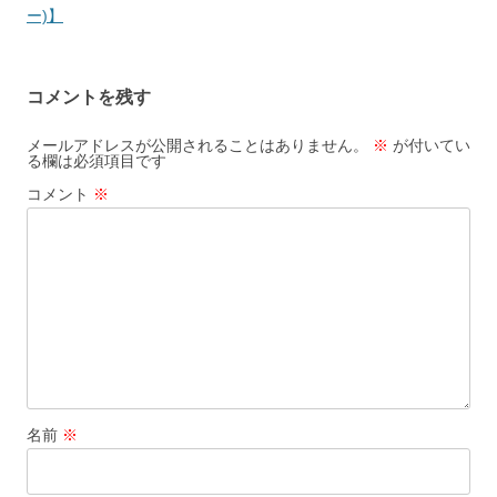
ビ
ー)】
ゲ
ー
コメントを残す
シ
ョ
メールアドレスが公開されることはありません。
※
が付いてい
る欄は必須項目です
ン
コメント
※
名前
※