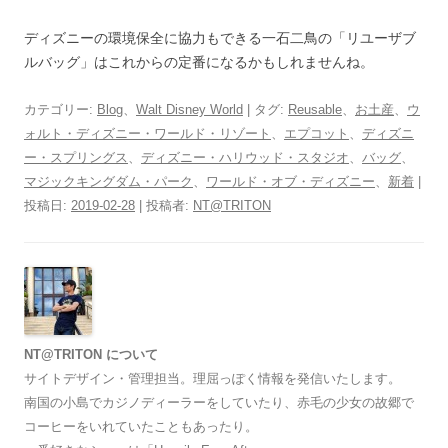
ディズニーの環境保全に協力もできる一石二鳥の「リユーザブ
ルバッグ」はこれからの定番になるかもしれませんね。
カテゴリー:
Blog
、
Walt Disney World
| タグ:
Reusable
、
お土産
、
ウ
ォルト・ディズニー・ワールド・リゾート
、
エプコット
、
ディズニ
ー・スプリングス
、
ディズニー・ハリウッド・スタジオ
、
バッグ
、
マジックキングダム・パーク
、
ワールド・オブ・ディズニー
、
新着
|
投稿日:
2019-02-28
|
投稿者:
NT@TRITON
NT@TRITON について
サイトデザイン・管理担当。理屈っぽく情報を発信いたします。
南国の小島でカジノディーラーをしていたり、赤毛の少女の故郷で
コーヒーをいれていたこともあったり。