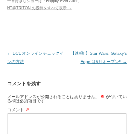
一番好きなショーは「Happily Ever After」
NT@TRITON の投稿をすべて表示
→
投
←
DCL オンラインチェックイ
【速報!!】Star Wars: Galaxy’s
稿
ンの方法
Edge は5月オープン!!
→
ナ
ビ
コメントを残す
ゲ
ー
メールアドレスが公開されることはありません。
※
が付いてい
る欄は必須項目です
シ
コメント
※
ョ
ン