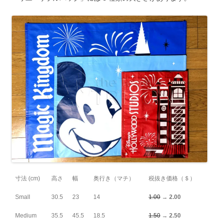
寸法 (cm)
高さ
幅
奥行き（マチ）
税抜き価格（＄）
Small
30.5
23
14
1.00
→
2.00
Medium
35.5
45.5
18.5
1.50
→
2.50