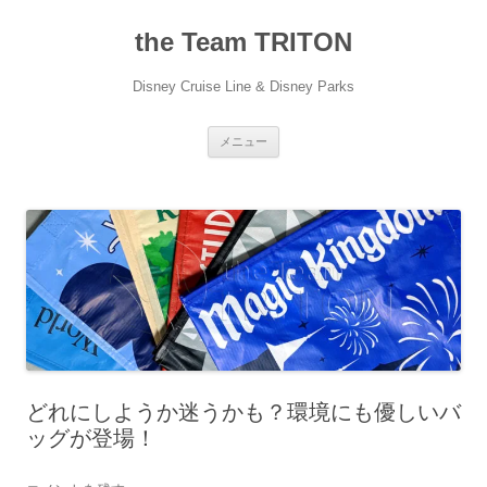
コ
ン
the Team TRITON
テ
ン
ツ
へ
Disney Cruise Line & Disney Parks
ス
キ
ッ
プ
メニュー
どれにしようか迷うかも？環境にも優しいバ
ッグが登場！