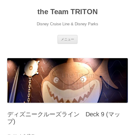
コ
ン
the Team TRITON
テ
ン
ツ
へ
Disney Cruise Line & Disney Parks
ス
キ
ッ
プ
メニュー
ディズニークルーズライン Deck 9 (マッ
プ)