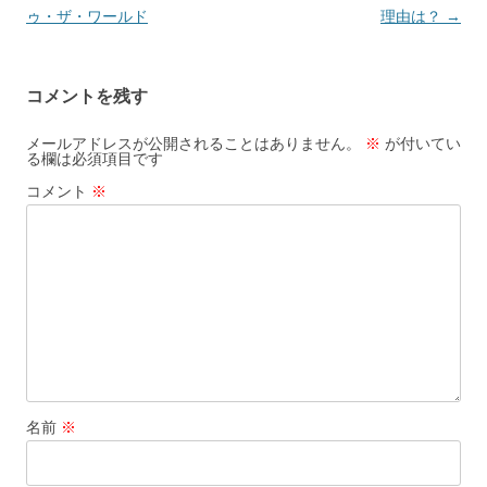
稿
ゥ・ザ・ワールド
理由は？
→
ナ
ビ
コメントを残す
ゲ
ー
メールアドレスが公開されることはありません。
※
が付いてい
る欄は必須項目です
シ
コメント
※
ョ
ン
名前
※