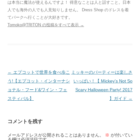
は本当に魔法が使えるんですよ！ 得意なことは人と話すこと。日本
人でも海外の人でも人見知りしません。 Dress Shop のドレスを着
てパークへ行くことが大好きです。
Tomoko@TRITON の投稿をすべて表示
→
投
←
エプコットで世界を食べ歩こ
ミッキーのパーティーは楽しさ
稿
う!【エプコット・インターナシ
いっぱい！【 Mickey’s Not So
ナ
ョナル・フード&ワイン・フェ
Scary Halloween Party! 2017
ビ
スティバル】
】ガイド
→
ゲ
ー
コメントを残す
シ
ョ
メールアドレスが公開されることはありません。
※
が付いてい
る欄は必須項目です