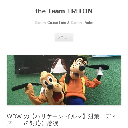
コ
ン
the Team TRITON
テ
ン
ツ
へ
Disney Cruise Line & Disney Parks
ス
キ
ッ
プ
メニュー
WDW の【ハリケーン イルマ】対策。ディ
ズニーの対応に感涙！