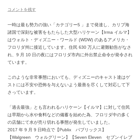
コメントを残す
一時は最も勢力の強い「カテゴリー5 」まで発達し、カリブ海
諸国で深刻な被害をもたらした大型ハリケーン【Irma イルマ】
はウォルト・ディズニー・ワールド (WDW) のあるアメリカ・
フロリダ州に接近しています。住民 630 万人に避難勧告がなさ
れ、9 月 10 日の夜にはフロリダ市内に外出禁止命令が発令され
ています。
このような非常事態においても、ディズニーのキャスト達はゲ
ストには不安や恐怖を与えないよう最善を尽くして対応して下
さっています。
「過去最強」とも言われるハリケーン【イルマ】に対して住民
は早期から水や食料などの備蓄を始めた為、フロリダ中の多く
の店舗にて水が売り切れる事態が発生していました。
2017 年 9 月 9 日時点で【Publix パブリックス】
【Walgreen ウォルグリーン】【Seven Eleven セブンイレブ