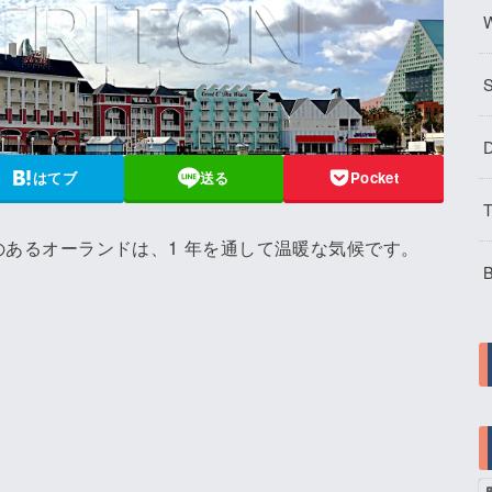
W
D
はてブ
送る
Pocket
T
 のあるオーランドは、1 年を通して温暖な気候です。
B
！