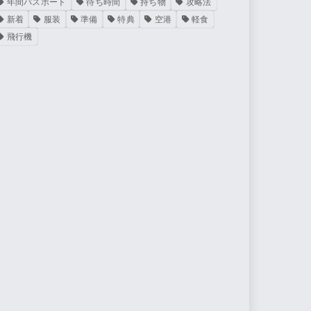
年間パスポート
待ち時間
持ち物
攻略法
新着
服装
準備
特典
空港
軽食
飛行機