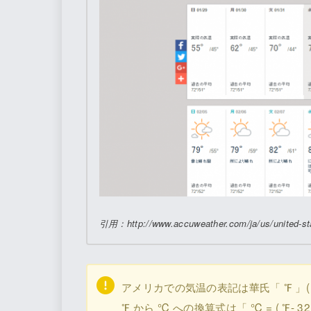
引用：http://www.accuweather.com/ja/us/united-st
アメリカでの気温の表記は華氏「 ℉ 」( Fa
℉ から ℃ への換算式は「 ℃ = ( ℉- 32 