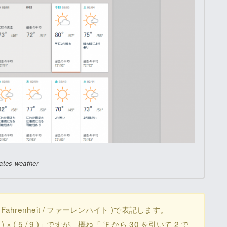
ates-weather
hrenheit / ファーレンハイト )で表記します。
) × ( 5 / 9 )」ですが、概ね「 ℉ から 30 を引いて 2 で